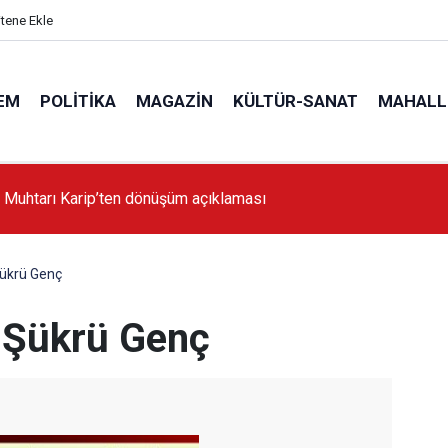
itene Ekle
EM
POLITIKA
MAGAZIN
KÜLTÜR-SANAT
MAHALL
'da İstanbul'a örnek proje gerçekleştirilecek'
Şükrü Genç
 Şükrü Genç