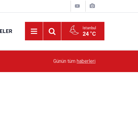
İstanbul
ELER
24 °C
19:51
Sarıyer’de Edebiyat Rüzgârı Esecek
Günün tüm
haberleri