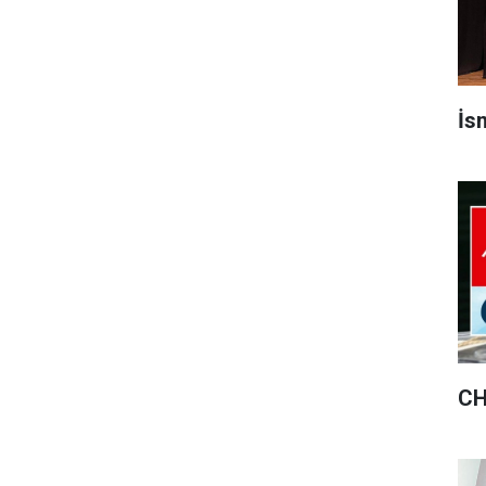
İsm
CH