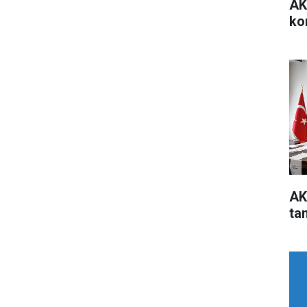
AK
ko
AK
ta