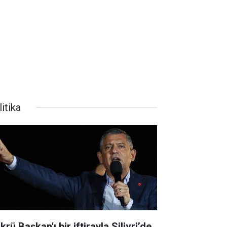
itika
krü Başkan'ı bir iftirayla Silivri’de