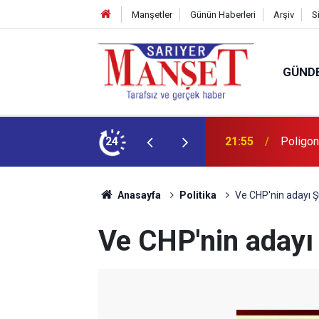
Manşetler
Günün Haberleri
Arşiv
S
GÜND
şüm açıklaması
24
13:36
'Poligon
Anasayfa
Politika
Ve CHP'nin adayı 
Ve CHP'nin adayı