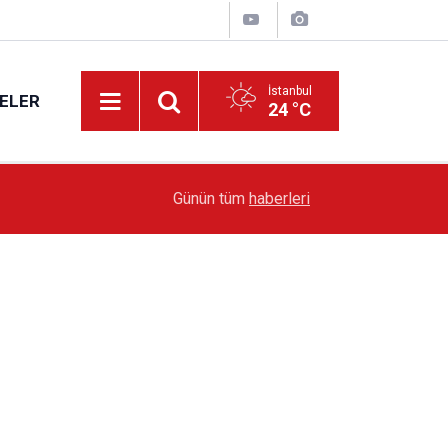
İstanbul
ELER
24 °C
13:36
'Poligon'da İstanbul'a örnek proje gerçekleştiril
Günün tüm
haberleri