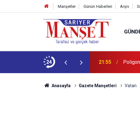
Manşetler
Günün Haberleri
Arşiv
S
GÜND
u
24
21:55
Poligon
Anasayfa
Gazete Manşetleri
Vatan