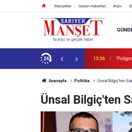
Manşetler
Günün Haberleri
Arşiv
S
GÜND
şüm açıklaması
24
13:36
'Poligon
Anasayfa
Politika
Ünsal Bilgiç'ten Sar
Ünsal Bilgiç'ten S