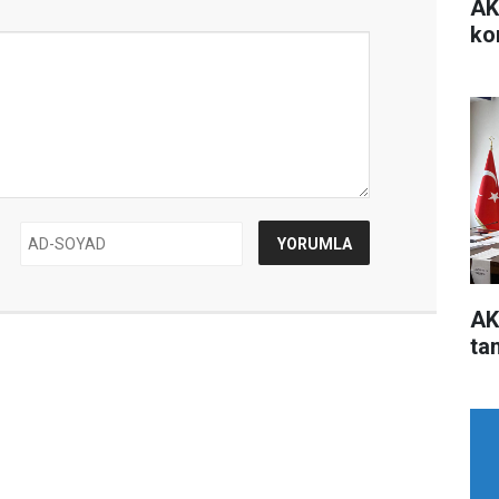
AK
ko
AK
ta