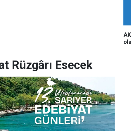
AK
ol
yat Rüzgârı Esecek