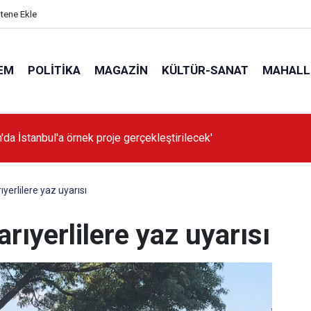
itene Ekle
EM
POLITIKA
MAGAZIN
KÜLTÜR-SANAT
MAHALL
'da İstanbul'a örnek proje gerçekleştirilecek'
ıyerlilere yaz uyarısı
arıyerlilere yaz uyarısı