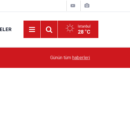
İstanbul
ELER
28 °C
19:51
Sarıyer’de Edebiyat Rüzgârı Esecek
Günün tüm
haberleri