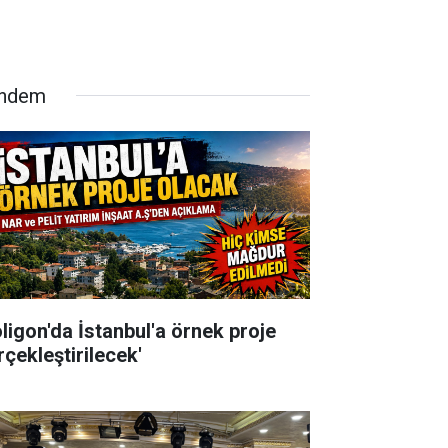
ndem
oligon'da İstanbul'a örnek proje
rçekleştirilecek'