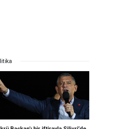
itika
krü Başkan'ı bir iftirayla Silivri’de