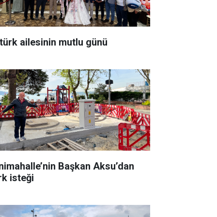
türk ailesinin mutlu günü
nimahalle’nin Başkan Aksu’dan
rk isteği