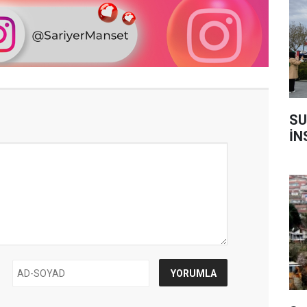
SU
İN