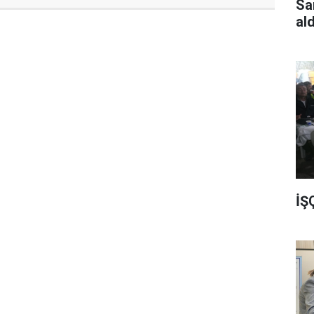
Sa
al
İŞ