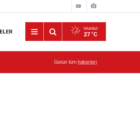
İstanbul
ELER
27 °C
19:51
Sarıyer’de Edebiyat Rüzgârı Esecek
Günün tüm
haberleri