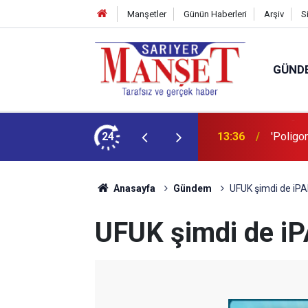
Manşetler
Günün Haberleri
Arşiv
S
GÜND
şüm açıklaması
24
13:36
'Poligon
Anasayfa
Gündem
UFUK şimdi de iPA
UFUK şimdi de iP