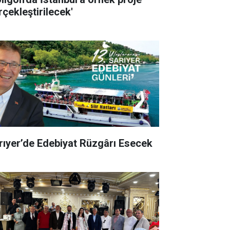
rçekleştirilecek'
rıyer’de Edebiyat Rüzgârı Esecek