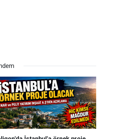
ndem
oligon'da İstanbul'a örnek proje