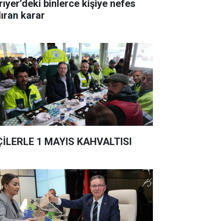
rıyer’deki binlerce kişiye nefes
dıran karar
ÇİLERLE 1 MAYIS KAHVALTISI