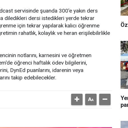
dcast servisinde şuanda 300'e yakın ders
diledikleri dersi istedikleri yerde tekrar
Öz
ğrenme için tekrar yapılarak kalıcı öğrenme
min rahatlık, kolaylık ve heran erişilebilirlikle
ncinin notlarını, karnesini ve öğretmen
m'de öğrenci haftalık ödev bilgilerini,
ni, DynEd puanlarını, idarenin veya
rını takip edebilecekler.
Ye
pa