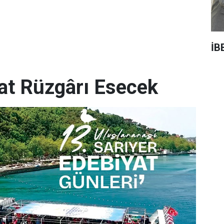
İB
yat Rüzgârı Esecek