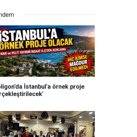
ndem
oligon'da İstanbul'a örnek proje
rçekleştirilecek'