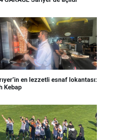
ıyer’in en lezzetli esnaf lokantası:
h Kebap