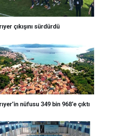
rıyer çıkışını sürdürdü
rıyer’in nüfusu 349 bin 968’e çıktı