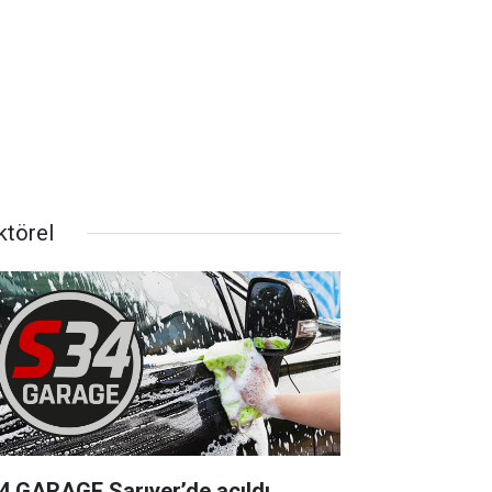
ktörel
4 GARAGE Sarıyer’de açıldı