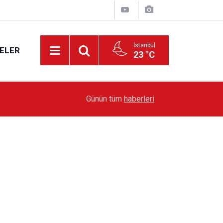
İstanbul
ELER
23 °C
19:51
Sarıyer’de Edebiyat Rüzgârı Esecek
Günün tüm
haberleri