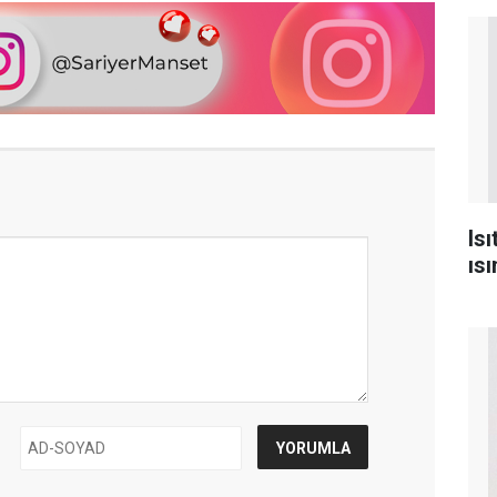
Is
ısı