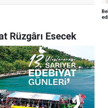
Be
ed
yat Rüzgârı Esecek