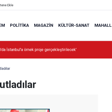
itene Ekle
EM
POLITIKA
MAGAZIN
KÜLTÜR-SANAT
MAHALL
'da İstanbul'a örnek proje gerçekleştirilecek'
tladılar
utladılar