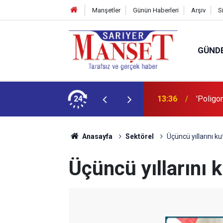
Manşetler
Günün Haberleri
Arşiv
S
GÜND
şüm açıklaması
24
13:36
'Poligon
Anasayfa
Sektörel
Üçüncü yıllarını ku
Üçüncü yıllarını k