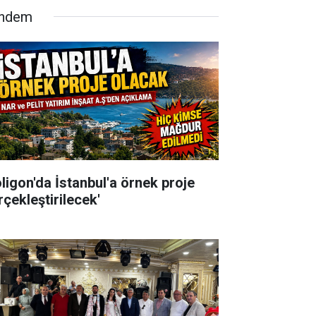
ndem
oligon'da İstanbul'a örnek proje
rçekleştirilecek'