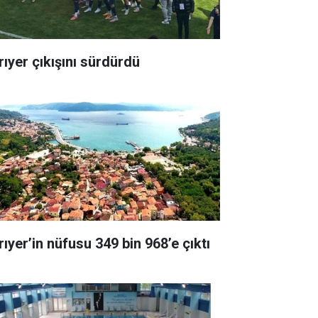
rıyer çıkışını sürdürdü
rıyer’in nüfusu 349 bin 968’e çıktı