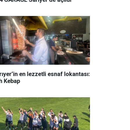
ıyer’in en lezzetli esnaf lokantası:
h Kebap