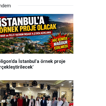
ndem
oligon'da İstanbul'a örnek proje
rçekleştirilecek'