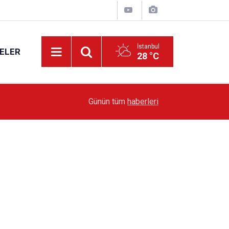
İstanbul
ELER
28 °C
19:51
Sarıyer’de Edebiyat Rüzgârı Esecek
Günün tüm
haberleri