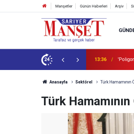
Manşetler
Günün Haberleri
Arşiv
S
GÜND
şüm açıklaması
24
13:36
'Poligon
Anasayfa
Sektörel
Türk Hamamının Öz
Türk Hamamının Ö