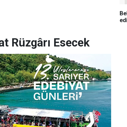
Be
ed
yat Rüzgârı Esecek