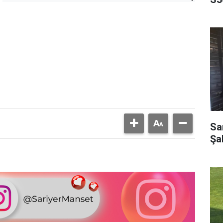
Sar
Şa