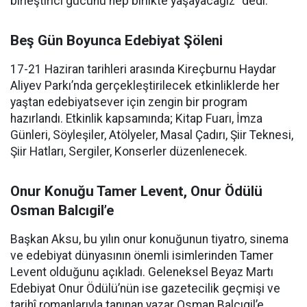
birleştirici gücünü hep birlikte yaşayacağız” dedi.
Beş Gün Boyunca Edebiyat Şöleni
17-21 Haziran tarihleri arasında Kireçburnu Haydar
Aliyev Parkı’nda gerçekleştirilecek etkinliklerde her
yaştan edebiyatsever için zengin bir program
hazırlandı. Etkinlik kapsamında; Kitap Fuarı, İmza
Günleri, Söyleşiler, Atölyeler, Masal Çadırı, Şiir Teknesi,
Şiir Hatları, Sergiler, Konserler düzenlenecek.
Onur Konuğu Tamer Levent, Onur Ödülü
Osman Balcıgil’e
Başkan Aksu, bu yılın onur konuğunun tiyatro, sinema
ve edebiyat dünyasının önemli isimlerinden Tamer
Levent olduğunu açıkladı. Geleneksel Beyaz Martı
Edebiyat Onur Ödülü’nün ise gazetecilik geçmişi ve
tarihî romanlarıyla tanınan yazar Osman Balcıgil’e