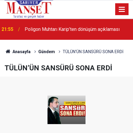
13:36
'Poligon'da İstanbul'a örnek proje gerçekleştirilecek'
Anasayfa
Gündem
TÜLÜN’ÜN SANSÜRÜ SONA ERDİ
TÜLÜN’ÜN SANSÜRÜ SONA ERDİ