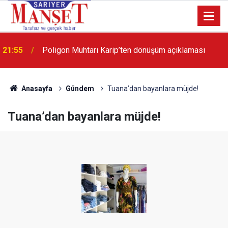
21:55
Poligon Muhtarı Karip’ten dönüşüm açıklaması
13:36
'Poligon'da İstanbul'a örnek proje gerçekleştirilecek'
Anasayfa
Gündem
Tuana’dan bayanlara müjde!
Tuana’dan bayanlara müjde!