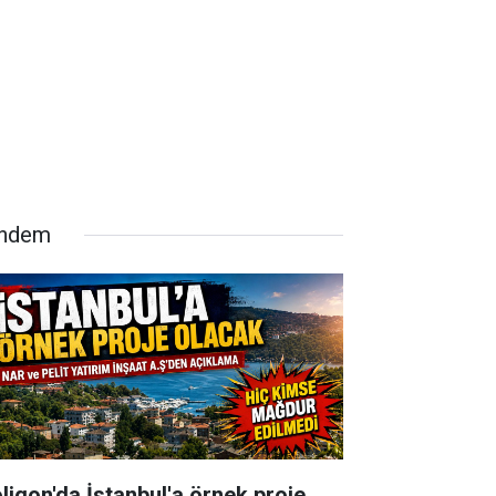
ndem
oligon'da İstanbul'a örnek proje