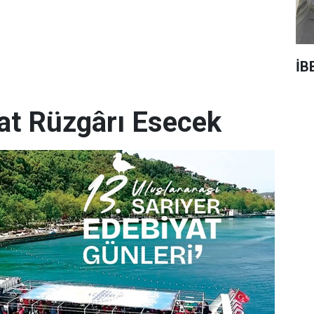
İB
yat Rüzgârı Esecek