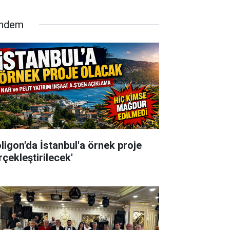
ndem
oligon'da İstanbul'a örnek proje
rçekleştirilecek'