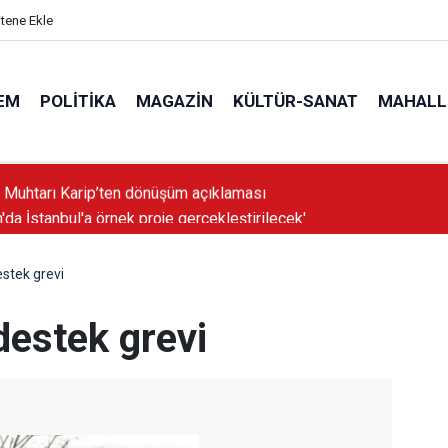
itene Ekle
EM
POLITIKA
MAGAZIN
KÜLTÜR-SANAT
MAHALL
'da İstanbul'a örnek proje gerçekleştirilecek'
estek grevi
destek grevi