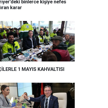
rıyer’deki binlerce kişiye nefes
dıran karar
ÇİLERLE 1 MAYIS KAHVALTISI