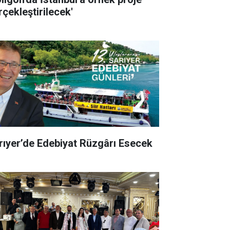
rçekleştirilecek'
rıyer’de Edebiyat Rüzgârı Esecek