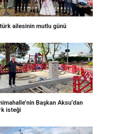
türk ailesinin mutlu günü
nimahalle’nin Başkan Aksu’dan
rk isteği