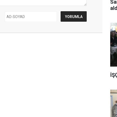
Sa
al
İŞ