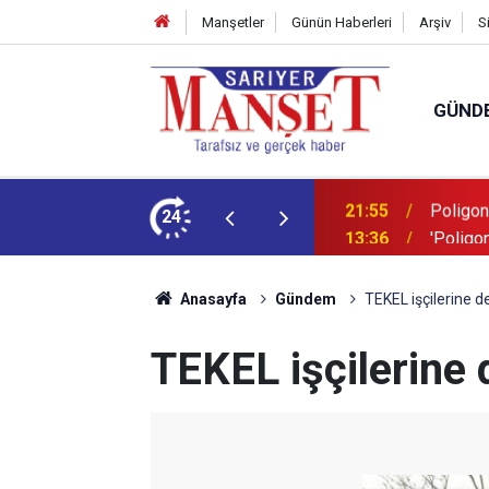
Manşetler
Günün Haberleri
Arşiv
S
GÜND
şüm açıklaması
24
13:36
'Poligon
Anasayfa
Gündem
TEKEL işçilerine d
TEKEL işçilerine 