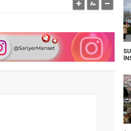
SU
İN