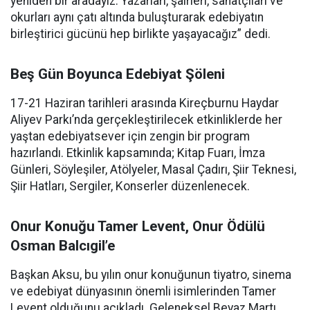
yeniden bir aradayız. Yazarları, şairleri, sanatçıları ve
okurları aynı çatı altında buluşturarak edebiyatın
birleştirici gücünü hep birlikte yaşayacağız” dedi.
Beş Gün Boyunca Edebiyat Şöleni
17-21 Haziran tarihleri arasında Kireçburnu Haydar
Aliyev Parkı’nda gerçekleştirilecek etkinliklerde her
yaştan edebiyatsever için zengin bir program
hazırlandı. Etkinlik kapsamında; Kitap Fuarı, İmza
Günleri, Söyleşiler, Atölyeler, Masal Çadırı, Şiir Teknesi,
Şiir Hatları, Sergiler, Konserler düzenlenecek.
Onur Konuğu Tamer Levent, Onur Ödülü
Osman Balcıgil’e
Başkan Aksu, bu yılın onur konuğunun tiyatro, sinema
ve edebiyat dünyasının önemli isimlerinden Tamer
Levent olduğunu açıkladı. Geleneksel Beyaz Martı