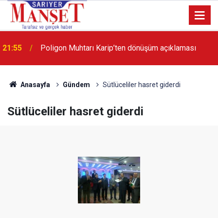
21:55
Poligon Muhtarı Karip’ten dönüşüm açıklaması
13:36
'Poligon'da İstanbul'a örnek proje gerçekleştirilecek'
Anasayfa
Gündem
Sütlüceliler hasret giderdi
Sütlüceliler hasret giderdi