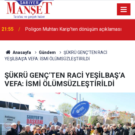
13:36
'Poligon'da İstanbul'a örnek proje gerçekleştirilecek'
Anasayfa
Gündem
ŞÜKRÜ GENÇ’TEN RACİ
YEŞİLBAŞ’A VEFA: İSMİ ÖLÜMSÜZLEŞTİRİLDİ
ŞÜKRÜ GENÇ’TEN RACİ YEŞİLBAŞ’A
VEFA: İSMİ ÖLÜMSÜZLEŞTİRİLDİ