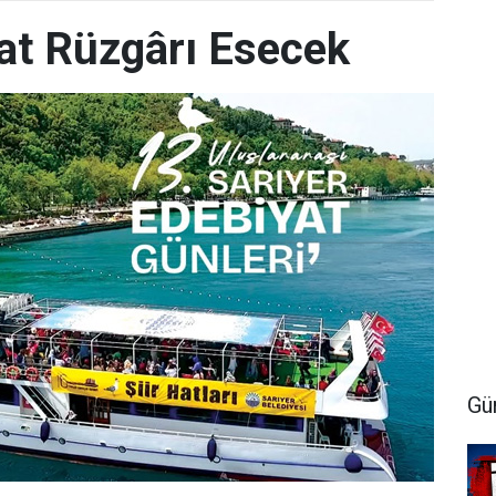
yat Rüzgârı Esecek
Gü