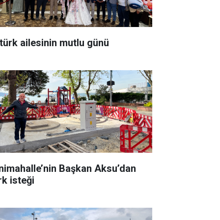
türk ailesinin mutlu günü
nimahalle’nin Başkan Aksu’dan
rk isteği