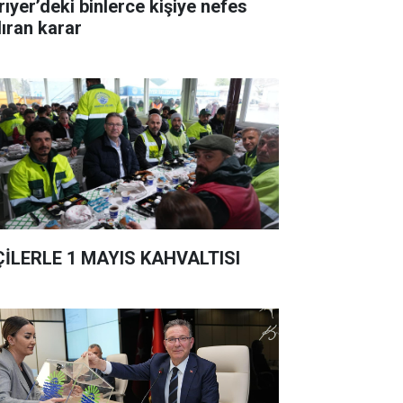
rıyer’deki binlerce kişiye nefes
dıran karar
ÇİLERLE 1 MAYIS KAHVALTISI