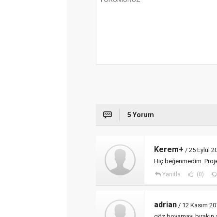
5 Yorum
Kerem+
/ 25 Eylül 
Hiç beğenmedim. Projed
Yanıtla
(0)
adrian
/ 12 Kasım 2
göz boyamayı bırakın a