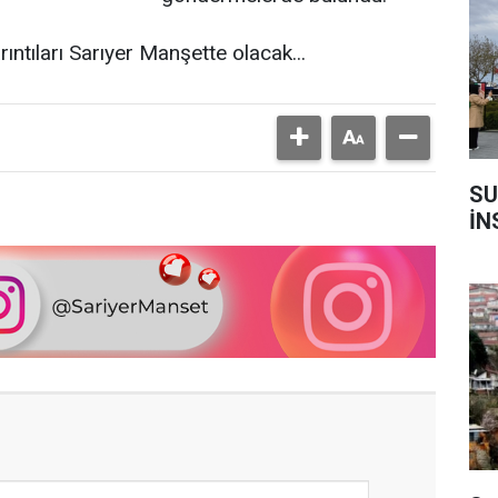
ntıları Sarıyer Manşette olacak...
SU
İN