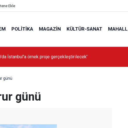
itene Ekle
EM
POLITIKA
MAGAZIN
KÜLTÜR-SANAT
MAHALL
'da İstanbul'a örnek proje gerçekleştirilecek'
ur günü
rur günü