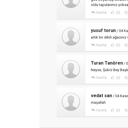
oldu tapularımız yoksa
Yanıtla
(0)
yusuf torun
/ 04 Ka
artık bir dikili ağacınız
Yanıtla
(0)
Turan Tanören
/ 0
Neyse, Şükrü Bey Başkan
Yanıtla
(0)
vedat san
/ 04 Kası
maşallah
Yanıtla
(0)