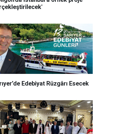
rçekleştirilecek'
rıyer’de Edebiyat Rüzgârı Esecek