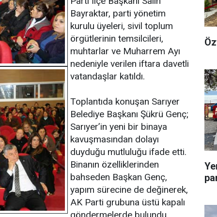
Parti İlçe Başkanı Salih
Bayraktar, parti yönetim
kurulu üyeleri, sivil toplum
örgütlerinin temsilcileri,
Öz
muhtarlar ve Muharrem Ayı
nedeniyle verilen iftara davetli
vatandaşlar katıldı.
Toplantıda konuşan Sarıyer
Belediye Başkanı Şükrü Genç;
Sarıyer’in yeni bir binaya
kavuşmasından dolayı
duyduğu mutluluğu ifade etti.
Binanın özelliklerinden
Ye
bahseden Başkan Genç,
pa
yapım sürecine de değinerek,
AK Parti grubuna üstü kapalı
göndermelerde bulundu.