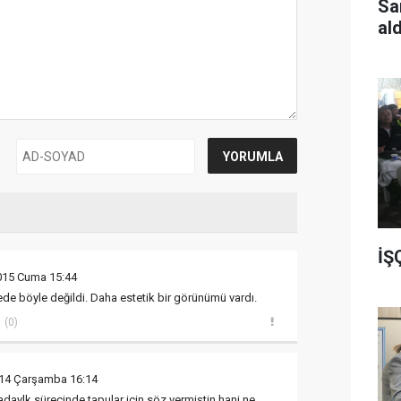
Sa
al
İŞ
2015 Cuma 15:44
e böyle değildi. Daha estetik bir görünümü vardı.
(0)
014 Çarşamba 16:14
daylk sürecinde tapular için söz vermiştin hani ne