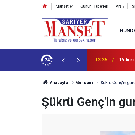
Manşetler
Günün Haberleri
Arşiv
S
GÜND
şüm açıklaması
24
13:36
'Poligon
Anasayfa
Gündem
Şükrü Genç'in gur
Şükrü Genç'in gu