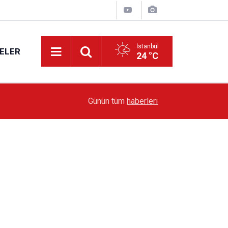
İstanbul
ELER
24 °C
19:51
Sarıyer’de Edebiyat Rüzgârı Esecek
Günün tüm
haberleri