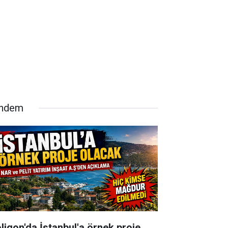
ndem
oligon'da İstanbul'a örnek proje