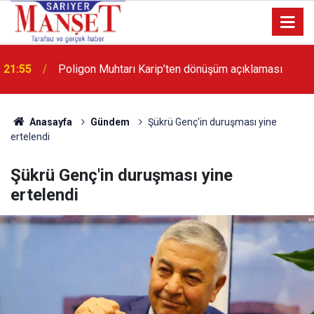
13:36
'Poligon'da İstanbul'a örnek proje gerçekleştirilecek'
Anasayfa
Gündem
Şükrü Genç'in duruşması yine
ertelendi
Şükrü Genç'in duruşması yine
ertelendi