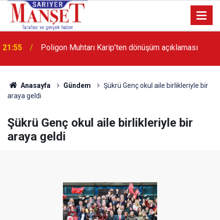
13:36
'Poligon'da İstanbul'a örnek proje gerçekleştirilecek'
Anasayfa
Gündem
Şükrü Genç okul aile birlikleriyle bir
araya geldi
Şükrü Genç okul aile birlikleriyle bir
araya geldi