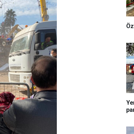
Öz
Ye
pa