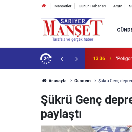
Manşetler
Günün Haberleri
Arşiv
S
GÜND
şüm açıklaması
24
13:36
'Poligon
Anasayfa
Gündem
Şükrü Genç deprem
Şükrü Genç depre
paylaştı