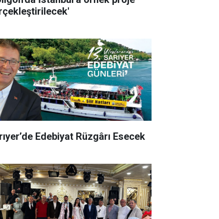
rçekleştirilecek'
rıyer’de Edebiyat Rüzgârı Esecek