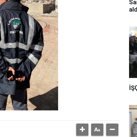
Sa
al
İŞ