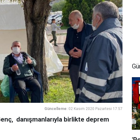
Gü
Güncelleme:
02 Kasım 2020 Pazartesi 17:57
Genç, danışmanlarıyla birlikte deprem
'P