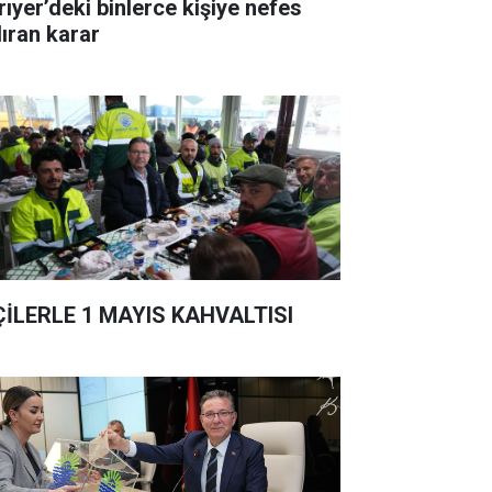
rıyer’deki binlerce kişiye nefes
dıran karar
ÇİLERLE 1 MAYIS KAHVALTISI