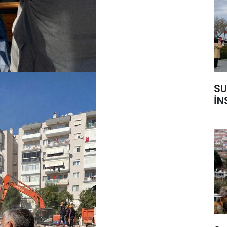
SU
İN