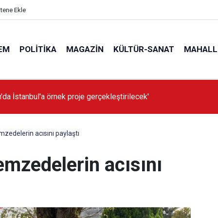
itene Ekle
EM
POLITIKA
MAGAZIN
KÜLTÜR-SANAT
MAHALL
'da İstanbul'a örnek proje gerçekleştirilecek'
zedelerin acısını paylaştı
mzedelerin acısını