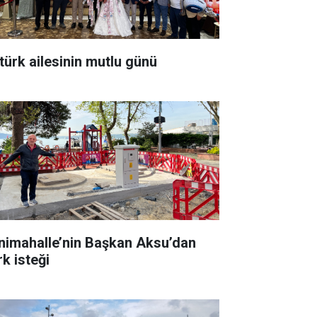
türk ailesinin mutlu günü
nimahalle’nin Başkan Aksu’dan
rk isteği