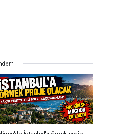
ndem
oligon'da İstanbul'a örnek proje