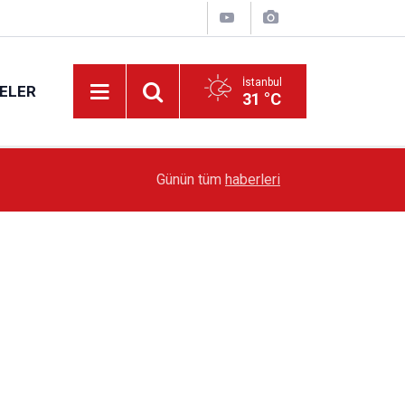
İstanbul
ELER
31 °C
19:51
Sarıyer’de Edebiyat Rüzgârı Esecek
Günün tüm
haberleri