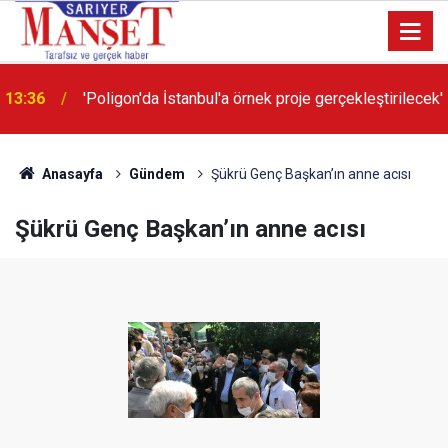
13:36
'Poligon'da İstanbul'a örnek proje gerçekleştirilecek'
Anasayfa
Gündem
Şükrü Genç Başkan’ın anne acısı
Şükrü Genç Başkan’ın anne acısı