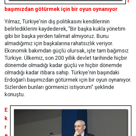
ı
başımızdan götürmek için bir oyun oynanıyor
Yılmaz, Türkiye'nin dış politikasını kendilerinin
belirlediklerini kaydederek, "Bir başka kukla yönetim
gibi bir başka yerden talimat almıyoruz. Bunu
almadığımız için başkalarına rahatsızlık veriyor.
Ekonomik bakımdan güçlü olursak, işte tam bağımsız
Türkiye. Ülkemiz, son 200 yıllık devlet tarihinde hiçbir
dönemde olmadığı kadar güçlü ve hiçbir dönemde
olmadığı kadar itibara sahip. Türkiye'nin başındaki
Erdoğan'ı başımızdan götürmek için bir oyun oynanıyor.
Sizlerden bunları görmenizi istiyorum" şeklinde
konuştu.
E
k
r
e