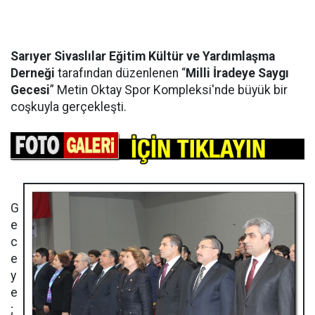
Sarıyer Sivaslılar Eğitim Kültür ve Yardımlaşma
Derneği
tarafından düzenlenen “
Milli İradeye Saygı
Gecesi
” Metin Oktay Spor Kompleksi'nde büyük bir
coşkuyla gerçekleşti.
G
e
c
e
y
e
;