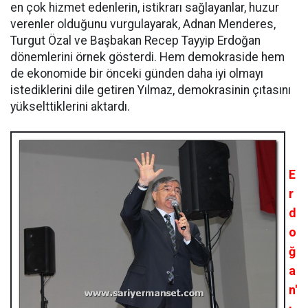
en çok hizmet edenlerin, istikrarı sağlayanlar, huzur
verenler olduğunu vurgulayarak, Adnan Menderes,
Turgut Özal ve Başbakan Recep Tayyip Erdoğan
dönemlerini örnek gösterdi. Hem demokraside hem
de ekonomide bir önceki günden daha iyi olmayı
istediklerini dile getiren Yılmaz, demokrasinin çıtasını
yükselttiklerini aktardı.
E
r
d
o
ğ
a
n'