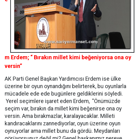
m Erdem; “ Bırakın millet kimi beğeniyorsa ona oy
versin”
AK Parti Genel Başkan Yardımcısı Erdem ise ülke
üzerine bir oyun oynandığını belirterek, bu oyunlarla
mücadele ede ede bugünlere geldiklerini söyledi.
Yerel seçimlere işaret eden Erdem, "Önümüzde
seçim var, bırakın da millet kimi beğenirse ona oy
versin. Ama bırakmazlar, karalayacaklar. Milleti
kandıracaklarını zannediyorlar, oyun üzerine oyun
oynuyorlar ama millet bunu da gördü. Meydanları
görüyorsunuz değil mi? Genel başkanımız nereye