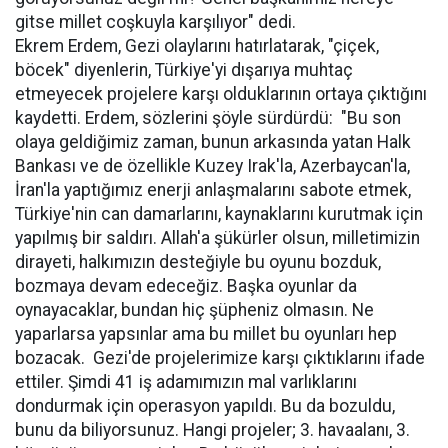
gitse millet coşkuyla karşılıyor" dedi.
Ekrem Erdem, Gezi olaylarını hatırlatarak, "çiçek,
böcek" diyenlerin, Türkiye'yi dışarıya muhtaç
etmeyecek projelere karşı olduklarının ortaya çıktığını
kaydetti. Erdem, sözlerini şöyle sürdürdü: "Bu son
olaya geldiğimiz zaman, bunun arkasında yatan Halk
Bankası ve de özellikle Kuzey Irak'la, Azerbaycan'la,
İran'la yaptığımız enerji anlaşmalarını sabote etmek,
Türkiye'nin can damarlarını, kaynaklarını kurutmak için
yapılmış bir saldırı. Allah'a şükürler olsun, milletimizin
dirayeti, halkımızın desteğiyle bu oyunu bozduk,
bozmaya devam edeceğiz. Başka oyunlar da
oynayacaklar, bundan hiç şüpheniz olmasın. Ne
yaparlarsa yapsınlar ama bu millet bu oyunları hep
bozacak. Gezi'de projelerimize karşı çıktıklarını ifade
ettiler. Şimdi 41 iş adamımızın mal varlıklarını
dondurmak için operasyon yapıldı. Bu da bozuldu,
bunu da biliyorsunuz. Hangi projeler; 3. havaalanı, 3.