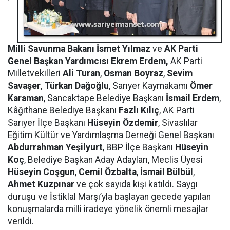
Milli Savunma Bakanı İsmet Yılmaz
ve
AK Parti
Genel Başkan Yardımcısı Ekrem Erdem,
AK Parti
Milletvekilleri
Ali Turan
,
Osman Boyraz
,
Sevim
Savaşer
,
Türkan Dağoğlu
, Sarıyer Kaymakamı
Ömer
Karaman
, Sancaktape Belediye Başkanı
İsmail Erdem
,
Kâğıthane Belediye Başkanı
Fazlı Kılıç
, AK Parti
Sarıyer İlçe Başkanı
Hüseyin Özdemir
, Sivaslılar
Eğitim Kültür ve Yardımlaşma Derneği Genel Başkanı
Abdurrahman Yeşilyurt
, BBP İlçe Başkanı
Hüseyin
Koç
, Belediye Başkan Aday Adayları, Meclis Üyesi
Hüseyin Coşgun
,
Cemil Özbalta
,
İsmail Bülbül
,
Ahmet Kuzpınar
ve çok sayıda kişi katıldı. Saygı
duruşu ve İstiklal Marşı’yla başlayan gecede yapılan
konuşmalarda milli iradeye yönelik önemli mesajlar
verildi.