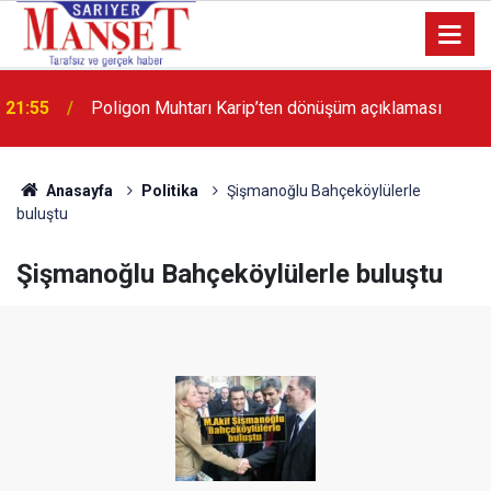
13:36
'Poligon'da İstanbul'a örnek proje gerçekleştirilecek'
Anasayfa
Politika
Şişmanoğlu Bahçeköylülerle
buluştu
Şişmanoğlu Bahçeköylülerle buluştu