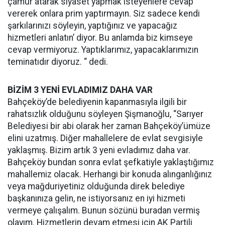
çamur atarak siyaset yapmak isteyenlere cevap
vererek onlara prim yaptırmayın. Siz sadece kendi
şarkılarınızı söyleyin, yaptığınız ve yapacağız
hizmetleri anlatın’ diyor. Bu anlamda biz kimseye
cevap vermiyoruz. Yaptıklarımız, yapacaklarımızın
teminatıdır diyoruz. “ dedi.
BİZİM 3 YENİ EVLADIMIZ DAHA VAR
Bahçeköy’de belediyenin kapanmasıyla ilgili bir
rahatsızlık olduğunu söyleyen Şişmanoğlu, “Sarıyer
Belediyesi bir abi olarak her zaman Bahçeköy’ümüze
elini uzatmış. Diğer mahallelere de evlat sevgisiyle
yaklaşmış. Bizim artık 3 yeni evladımız daha var.
Bahçeköy bundan sonra evlat şefkatiyle yaklaştığımız
mahallemiz olacak. Herhangi bir konuda alınganlığınız
veya mağduriyetiniz olduğunda direk belediye
başkanınıza gelin, ne istiyorsanız en iyi hizmeti
vermeye çalışalım. Bunun sözünü buradan vermiş
olayım. Hizmetlerin devam etmesi için AK Partili