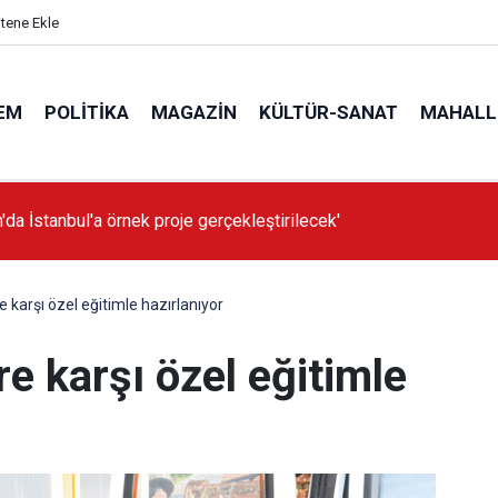
itene Ekle
EM
POLITIKA
MAGAZIN
KÜLTÜR-SANAT
MAHALL
'da İstanbul'a örnek proje gerçekleştirilecek'
ere karşı özel eğitimle hazırlanıyor
ere karşı özel eğitimle