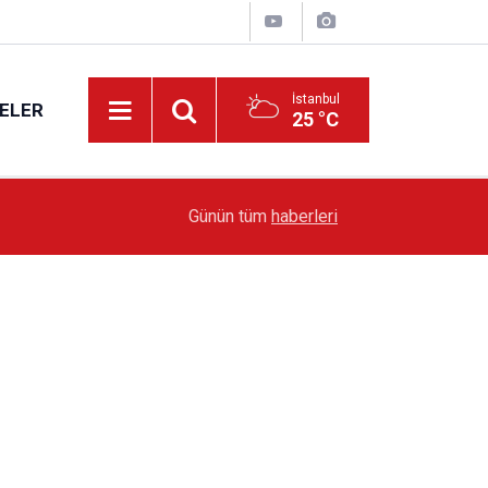
İstanbul
ELER
25 °C
19:51
Sarıyer’de Edebiyat Rüzgârı Esecek
Günün tüm
haberleri