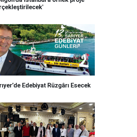
rçekleştirilecek'
rıyer’de Edebiyat Rüzgârı Esecek