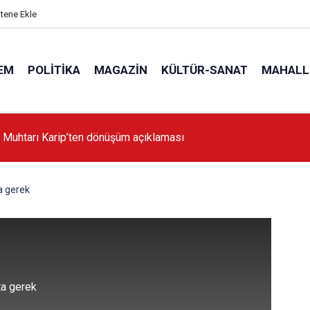
itene Ekle
EM
POLITIKA
MAGAZIN
KÜLTÜR-SANAT
MAHALL
'da İstanbul'a örnek proje gerçekleştirilecek'
a gerek
ta gerek