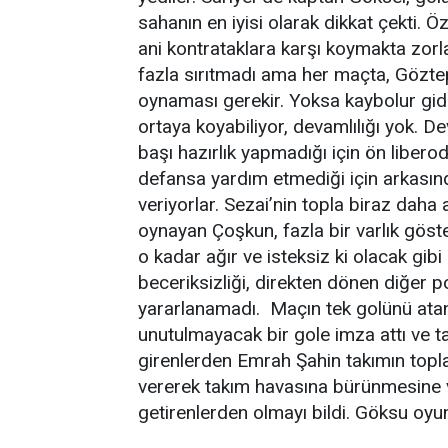
sahanın en iyisi olarak dikkat çekti.
ani kontrataklara karşı koymakta zor
fazla sırıtmadı ama her maçta, Gözt
oynaması gerekir. Yoksa kaybolur gi
ortaya koyabiliyor, devamlılığı yok. 
başı hazırlık yapmadığı için ön liberoda
defansa yardım etmediği için arkasınd
veriyorlar. Sezai’nin topla biraz dah
oynayan Çoşkun, fazla bir varlık göst
o kadar ağır ve isteksiz ki olacak gibi
beceriksizliği, direkten dönen diğer 
yararlanamadı. Maçın tek golünü atan 
unutulmayacak bir gole imza attı ve ta
girenlerden Emrah Şahin takımın topl
vererek takım havasına bürünmesine ve
getirenlerden olmayı bildi. Göksu oyu