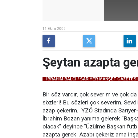
11 Ekim 2009
Şeytan azapta ge
İBRAHİM BALCI / SARIYER MANŞET GAZETES
Bir söz vardır, çok severim ve çok da
sözleri! Bu sözleri çok severim. Sevd
azap çekerim. YZÖ Stadında Sarıyer-
İbrahim Bozan yanıma gelerek “Başka
olacak” deyince "Üzülme Başkan futbo
azapta gerek! Azabı çekeriz ama inşa