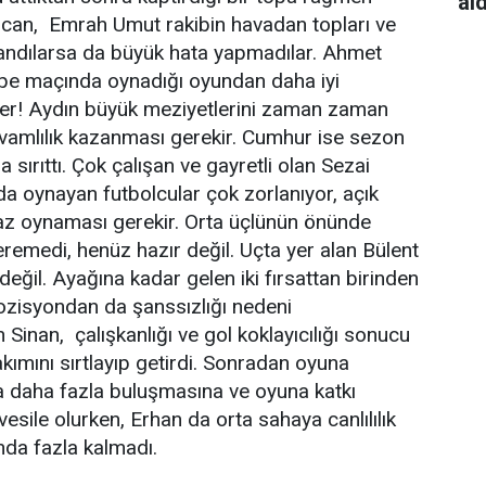
al
 Özcan, Emrah Umut rakibin havadan topları ve
landılarsa da büyük hata yapmadılar. Ahmet
epe maçında oynadığı oyundan daha iyi
der! Aydın büyük meziyetlerini zaman zaman
Devamlılık kazanması gerekir. Cumhur ise sezon
 sırıttı. Çok çalışan ve gayretli olan Sezai
a oynayan futbolcular çok zorlanıyor, açık
a az oynaması gerekir. Orta üçlünün önünde
eremedi, henüz hazır değil. Uçta yer alan Bülent
 değil. Ayağına kadar gelen iki fırsattan birinden
pozisyondan da şanssızlığı nedeni
Sinan, çalışkanlığı ve gol koklayıcılığı sonucu
kımını sırtlayıp getirdi. Sonradan oyuna
a daha fazla buluşmasına ve oyuna katkı
sile olurken, Erhan da orta sahaya canlılılık
nda fazla kalmadı.