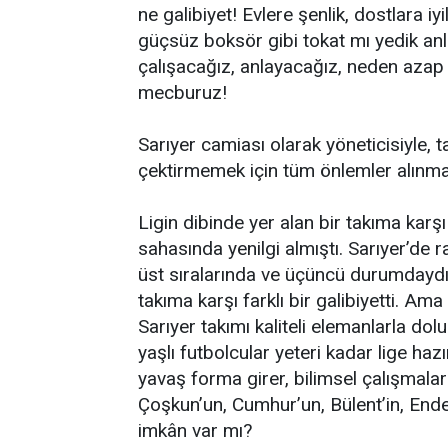
ne galibiyet! Evlere şenlik, dostlara i
güçsüz boksör gibi tokat mı yedik 
çalışacağız, anlayacağız, neden azap ç
mecburuz!
Sarıyer camiası olarak yöneticisiyle,
çektirmemek için tüm önlemler alınmal
Ligin dibinde yer alan bir takıma karş
sahasında yenilgi almıştı. Sarıyer’de 
üst sıralarında ve üçüncü durumdaydı.
takıma karşı farklı bir galibiyetti. Am
Sarıyer takımı kaliteli elemanlarla do
yaşlı futbolcular yeteri kadar lige haz
yavaş forma girer, bilimsel çalışmalar
Çoşkun’un, Cumhur’un, Bülent’in, Ende
imkân var mı?