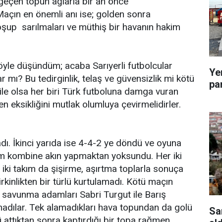
geçen topun ağlarla bir an önce
Maçın en önemli anı ise; golden sonra
koşup sarılmaları ve müthiş bir havanın hakim
öyle düşündüm; acaba Sarıyerli futbolcular
Ye
r mı? Bu tedirginlik, telaş ve güvensizlik mi kötü
pa
bile olsa her biri Türk futboluna damga vuran
 eksikliğini mutlak olumluya çevirmelidirler.
adı. İkinci yarıda ise 4-4-2 ye döndü ve oyuna
kım kombine akın yapmaktan yoksundu. Her iki
 iki takım da şişirme, aşırtma toplarla sonuça
kinlikten bir türlü kurtulamadı. Kötü maçın
rta savunma adamları Sabri Turgut ile Barış
madılar. Tek alamadıkları hava topundan da golü
Sa
ü attıktan sonra kaptırdığı bir topa rağmen