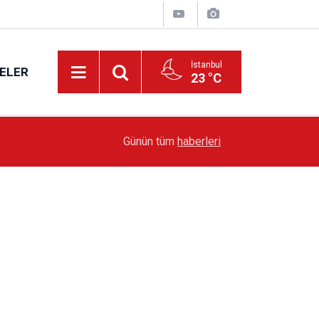
İstanbul
ELER
23 °C
19:51
Sarıyer’de Edebiyat Rüzgârı Esecek
Günün tüm
haberleri