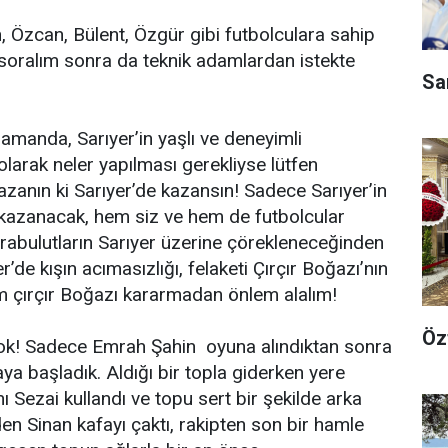
 Özcan, Bülent, Özgür gibi futbolculara sahip
soralım sonra da teknik adamlardan istekte
Sa
zamanda, Sarıyer’in yaşlı ve deneyimli
 olarak neler yapılması gerekliyse lütfen
zanın ki Sarıyer’de kazansın! Sadece Sarıyer’in
 kazanacak, hem siz ve hem de futbolcular
abulutların Sarıyer üzerine çörekleneceğinden
r’de kışın acımasızlığı, felaketi Çırçır Boğazı’nın
im çırçır Boğazı kararmadan önlem alalım!
Öz
yok! Sadece Emrah Şahin oyuna alındıktan sonra
a başladık. Aldığı bir topla giderken yere
ışını Sezai kullandı ve topu sert bir şekilde arka
den Sinan kafayı çaktı, rakipten son bir hamle