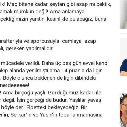
yilik! Maç bitene kadar şeytan gibi azap mı çektik,
anlamak mümkün değil! Ama anlamaya
ektiğimizin yanıtını kesinlikle bulacağız, buna
 taraftarıyla ve sporcusuyla camiaya azap
ı, gereken yapılmalıdır.
ı mücadele verildi. Daha üç beş gün evvel kendi
rakip alanda yenilmişti ama 14 puanla da ligin
 Böyle olunca beklenen de ligin dibindeki
a nerdeeeeee!
lu! Ama birçoğu yaşlı! Gördüğümüz kadarı ile
ır değil. İşin gerçeği de budur. Yaşlılar yavaş
 böyle der! Elbetteki bekleyeceğiz. Bir
r’in, Serkan’ın ve Yasin’in toparlanmamasına