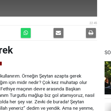
22:45
rek
SO
İ
 kullanırım. Örneğin Şeytan azapta gerek
iğim için midir nedir? Çok kez muhatap olur
Fethiye maçının devre arasında Başkan
nım Turgutlu mağlup biz gol atamıyoruz, nasıl
lda her şey var. Zevki de burada! Şeytan
llah yeneriz” dedim ve yendik. Ama ne yenme,