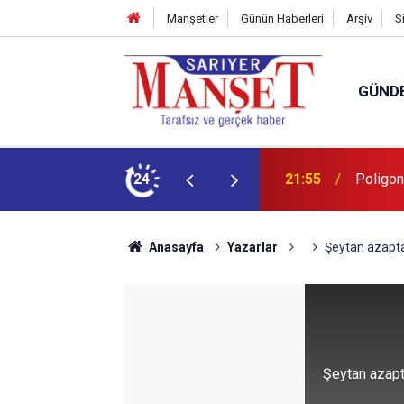
Manşetler
Günün Haberleri
Arşiv
S
GÜND
şüm açıklaması
24
13:36
'Poligon
Anasayfa
Yazarlar
Şeytan azapt
Şeytan azap