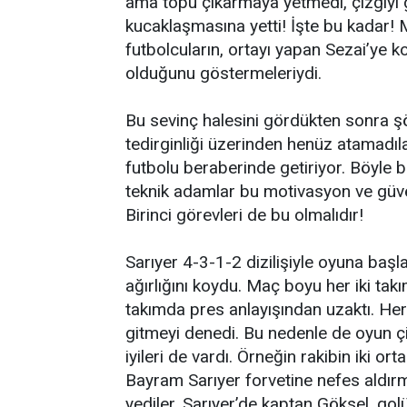
ama topu çıkarmaya yetmedi, çizgiyi 
kucaklaşmasına yetti! İşte bu kadar! 
futbolcuların, ortayı yapan Sezai’ye 
olduğunu göstermeleriydi.
Bu sevinç halesini gördükten sonra ş
tedirginliği üzerinden henüz atamadıla
futbolu beraberinde getiriyor. Böyle 
teknik adamlar bu motivasyon ve güven
Birinci görevleri de bu olmalıdır!
Sarıyer 4-3-1-2 dizilişiyle oyuna başl
ağırlığını koydu. Maç boyu her iki ta
takımda pres anlayışından uzaktı. Her
gitmeyi denedi. Bu nedenle de oyun çir
iyileri de vardı. Örneğin rakibin iki o
Bayram Sarıyer forvetine nefes aldır
yediler. Sarıyer’de kaptan Göksel, gol