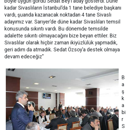
böyle uygun gördü Sedat Bey’i aday gösterdi. Düne
kadar Sivaslıların İstanbul’da 1 tane belediye başkanı
vardı, şuanda kazanacak noktadan 4 tane Sivaslı
adayımız var. Sarıyer’de düne kadar Sivaslıları temsil
konusunda sıkıntı vardı. Bu dönemde temsilde
adalette sıkıntı olmayacağını bize beyan ettiler. Biz
Sivaslılar olarak hiçbir zaman ikiyüzlülük yapmadık,
geri adım da atmadık. Sedat Özsoy’a destek olmaya
devam edeceğiz"
B
a
ş
k
a
bi
r
S