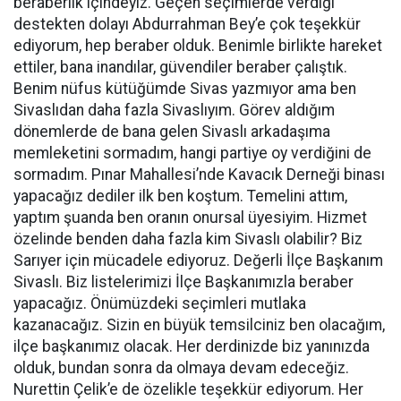
beraberlik içindeyiz. Geçen seçimlerde verdiği
destekten dolayı Abdurrahman Bey’e çok teşekkür
ediyorum, hep beraber olduk. Benimle birlikte hareket
ettiler, bana inandılar, güvendiler beraber çalıştık.
Benim nüfus kütüğümde Sivas yazmıyor ama ben
Sivaslıdan daha fazla Sivaslıyım. Görev aldığım
dönemlerde de bana gelen Sivaslı arkadaşıma
memleketini sormadım, hangi partiye oy verdiğini de
sormadım. Pınar Mahallesi’nde Kavacık Derneği binası
yapacağız dediler ilk ben koştum. Temelini attım,
yaptım şuanda ben oranın onursal üyesiyim. Hizmet
özelinde benden daha fazla kim Sivaslı olabilir? Biz
Sarıyer için mücadele ediyoruz. Değerli İlçe Başkanım
Sivaslı. Biz listelerimizi İlçe Başkanımızla beraber
yapacağız. Önümüzdeki seçimleri mutlaka
kazanacağız. Sizin en büyük temsilciniz ben olacağım,
ilçe başkanımız olacak. Her derdinizde biz yanınızda
olduk, bundan sonra da olmaya devam edeceğiz.
Nurettin Çelik’e de özelikle teşekkür ediyorum. Her