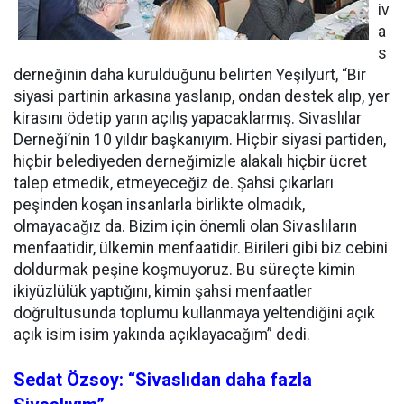
iv
a
s
derneğinin daha kurulduğunu belirten Yeşilyurt, “Bir
siyasi partinin arkasına yaslanıp, ondan destek alıp, yer
kirasını ödetip yarın açılış yapacaklarmış. Sivaslılar
Derneği’nin 10 yıldır başkanıyım. Hiçbir siyasi partiden,
hiçbir belediyeden derneğimizle alakalı hiçbir ücret
talep etmedik, etmeyeceğiz de. Şahsi çıkarları
peşinden koşan insanlarla birlikte olmadık,
olmayacağız da. Bizim için önemli olan Sivaslıların
menfaatidir, ülkemin menfaatidir. Birileri gibi biz cebini
doldurmak peşine koşmuyoruz. Bu süreçte kimin
ikiyüzlülük yaptığını, kimin şahsi menfaatler
doğrultusunda toplumu kullanmaya yeltendiğini açık
açık isim isim yakında açıklayacağım” dedi.
Sedat Özsoy: “Sivaslıdan daha fazla