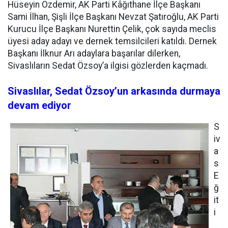
Hüseyin Özdemir, AK Parti Kâğıthane İlçe Başkanı
Sami İlhan, Şişli İlçe Başkanı Nevzat Şatıroğlu, AK Parti
Kurucu İlçe Başkanı Nurettin Çelik, çok sayıda meclis
üyesi aday adayı ve dernek temsilcileri katıldı. Dernek
Başkanı İlknur Arı adaylara başarılar dilerken,
Sivaslıların Sedat Özsoy’a ilgisi gözlerden kaçmadı.
Sivaslılar, Sedat Özsoy’un arkasında durmaya
devam ediyor
S
iv
a
s
E
ğ
it
i