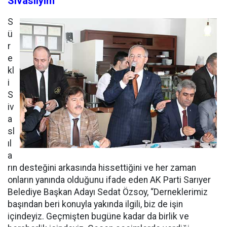
Sivaslıyım”
S
ü
r
e
kl
i
S
iv
a
sl
ıl
a
rın desteğini arkasında hissettiğini ve her zaman
onların yanında olduğunu ifade eden AK Parti Sarıyer
Belediye Başkan Adayı Sedat Özsoy, “Derneklerimiz
başından beri konuyla yakında ilgili, biz de işin
içindeyiz. Geçmişten bugüne kadar da birlik ve