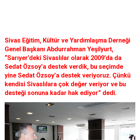
Sivas Eğitim, Kültür ve Yardımlaşma Derneği
Genel Başkanı Abdurrahman Yeşilyurt,
“Sarıyer’deki Sivaslılar olarak 2009’da da
Sedat Özsoy’a destek verdik, bu seçimde
yine Sedat Özsoy’a destek veriyoruz. Çünkü
kendisi Sivaslılara çok değer veriyor ve bu
desteği sonuna kadar hak ediyor” dedi.