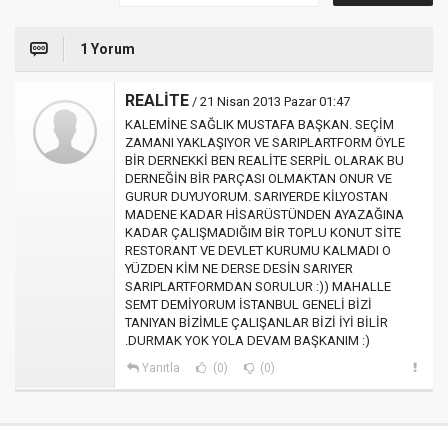
1 Yorum
REALİTE
/ 21 Nisan 2013 Pazar 01:47
KALEMİNE SAĞLIK MUSTAFA BAŞKAN. SEÇİM
ZAMANI YAKLAŞIYOR VE SARIPLARTFORM ÖYLE
BİR DERNEKKİ BEN REALİTE SERPİL OLARAK BU
DERNEĞİN BİR PARÇASI OLMAKTAN ONUR VE
GURUR DUYUYORUM. SARIYERDE KİLYOSTAN
MADENE KADAR HİSARÜSTÜNDEN AYAZAĞINA
KADAR ÇALIŞMADIĞIM BİR TOPLU KONUT SİTE
RESTORANT VE DEVLET KURUMU KALMADI O
YÜZDEN KİM NE DERSE DESİN SARIYER
SARIPLARTFORMDAN SORULUR :)) MAHALLE
SEMT DEMİYORUM İSTANBUL GENELİ BİZİ
TANIYAN BİZİMLE ÇALIŞANLAR BİZİ İYİ BİLİR
.DURMAK YOK YOLA DEVAM BAŞKANIM :)
Yanıtla
(0)
(0)