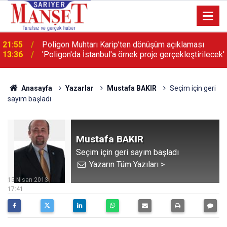
13:36
'Poligon'da İstanbul'a örnek proje gerçekleştirilecek'
Anasayfa
Yazarlar
Mustafa BAKIR
Seçim için geri
sayım başladı
Mustafa BAKIR
Seçim için geri sayım başladı
Yazarın Tüm Yazıları >
15 Nisan 2013
17:41