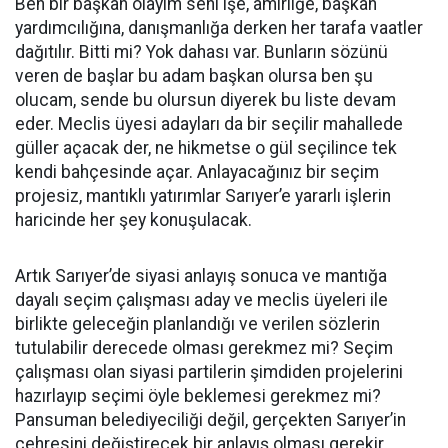
Ben bir başkan olayım seni işe, amirliğe, başkan
yardımcılığına, danışmanlığa derken her tarafa vaatler
dağıtılır. Bitti mi? Yok dahası var. Bunların sözünü
veren de başlar bu adam başkan olursa ben şu
olucam, sende bu olursun diyerek bu liste devam
eder. Meclis üyesi adayları da bir seçilir mahallede
güller açacak der, ne hikmetse o gül seçilince tek
kendi bahçesinde açar. Anlayacağınız bir seçim
projesiz, mantıklı yatırımlar Sarıyer’e yararlı işlerin
haricinde her şey konuşulacak.
Artık Sarıyer’de siyasi anlayış sonuca ve mantığa
dayalı seçim çalışması aday ve meclis üyeleri ile
birlikte geleceğin planlandığı ve verilen sözlerin
tutulabilir derecede olması gerekmez mi? Seçim
çalışması olan siyasi partilerin şimdiden projelerini
hazırlayıp seçimi öyle beklemesi gerekmez mi?
Pansuman belediyeciliği değil, gerçekten Sarıyer’in
çehresini değiştirecek bir anlayış olması gerekir.