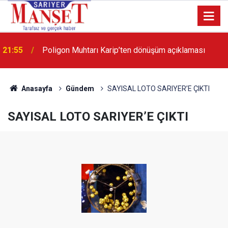
21:55
Poligon Muhtarı Karip’ten dönüşüm açıklaması
13:36
'Poligon'da İstanbul'a örnek proje gerçekleştirilecek'
Anasayfa
Gündem
SAYISAL LOTO SARIYER’E ÇIKTI
SAYISAL LOTO SARIYER’E ÇIKTI