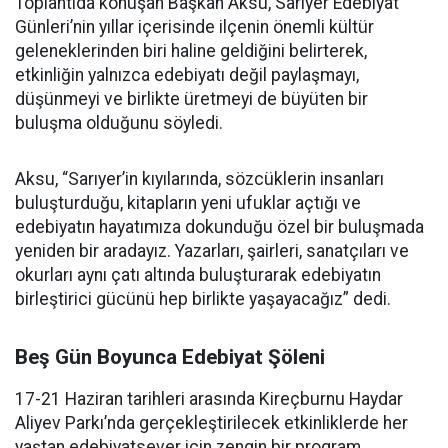
Toplantıda konuşan Başkan Aksu, Sarıyer Edebiyat
Günleri’nin yıllar içerisinde ilçenin önemli kültür
geleneklerinden biri haline geldiğini belirterek,
etkinliğin yalnızca edebiyatı değil paylaşmayı,
düşünmeyi ve birlikte üretmeyi de büyüten bir
buluşma olduğunu söyledi.
Aksu, “Sarıyer’in kıyılarında, sözcüklerin insanları
buluşturduğu, kitapların yeni ufuklar açtığı ve
edebiyatın hayatımıza dokunduğu özel bir buluşmada
yeniden bir aradayız. Yazarları, şairleri, sanatçıları ve
okurları aynı çatı altında buluşturarak edebiyatın
birleştirici gücünü hep birlikte yaşayacağız” dedi.
Beş Gün Boyunca Edebiyat Şöleni
17-21 Haziran tarihleri arasında Kireçburnu Haydar
Aliyev Parkı’nda gerçekleştirilecek etkinliklerde her
yaştan edebiyatsever için zengin bir program