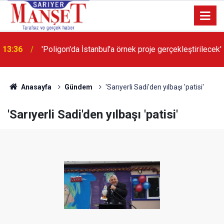
13:36
'Poligon'da İstanbul'a örnek proje gerçekleştirilecek'
Anasayfa
Gündem
'Sarıyerli Sadi'den yılbaşı 'patisi'
'Sarıyerli Sadi'den yılbaşı 'patisi'