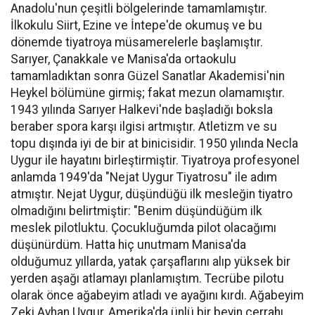
Anadolu'nun çeşitli bölgelerinde tamamlamıştır.
İlkokulu Siirt, Ezine ve İntepe'de okumuş ve bu
dönemde tiyatroya müsamerelerle başlamıştır.
Sarıyer, Çanakkale ve Manisa'da ortaokulu
tamamladıktan sonra Güzel Sanatlar Akademisi'nin
Heykel bölümüne girmiş; fakat mezun olamamıştır.
1943 yılında Sarıyer Halkevi'nde başladığı boksla
beraber spora karşı ilgisi artmıştır. Atletizm ve su
topu dışında iyi de bir at binicisidir. 1950 yılında Necla
Uygur ile hayatını birleştirmiştir. Tiyatroya profesyonel
anlamda 1949'da "Nejat Uygur Tiyatrosu" ile adım
atmıştır. Nejat Uygur, düşündüğü ilk mesleğin tiyatro
olmadığını belirtmiştir: "Benim düşündüğüm ilk
meslek pilotluktu. Çocukluğumda pilot olacağımı
düşünürdüm. Hatta hiç unutmam Manisa'da
olduğumuz yıllarda, yatak çarşaflarını alıp yüksek bir
yerden aşağı atlamayı planlamıştım. Tecrübe pilotu
olarak önce ağabeyim atladı ve ayağını kırdı. Ağabeyim
Zeki Ayhan Uygur, Amerika'da ünlü bir beyin cerrahı