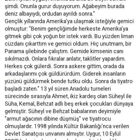
şimdi. Onunla gurur duyuyorum. Ağabeyim burada
deniz albayıydı, ordudan ayrıldı sonra."
Gençlik yıllarında Amerika'ya ulaşmak isteğiyle gemici
olmuştur: "Benim gençliğimde herkeste Amerika'ya
gitmek gibi çok yoğun bir istek vardı. Bu yüzden liman
cüzdanı çıkarttım ve gemici oldum. Hiç unutmam, bir
Panama şilebinde çalıştım. Gemide kimsenin canı
sıkılmazdı. Onlara fıkralar anlatır, taklitler yapardım.
Herkes çok gülerdi. Sonra askere gittim, orada da
arkadaşlarımı çok güldürürdüm. Giderek insanların
yüzünü güldürmek bende tutku oldu. Sonra da tiyatro
başladı zaten." 13 yıl süren Anadolu turneleri
sürecinde sırasıyla Ahmet, ikiz kardeş olan Süheyl ile
Süha, Kemal, Behzat adlı beş erkek çocukları dünyaya
gelmiştir. Süheyl ve Behzat babalarının deyimiyle
"armut ağacının dibine düşmüş" ve tiyatrocu
olmuşlardır. 1998 yılında Kültür Bakanlığı'nca verilen
Devlet Sanatçısı unvanını almıştır. Uygur, 10 Eylül