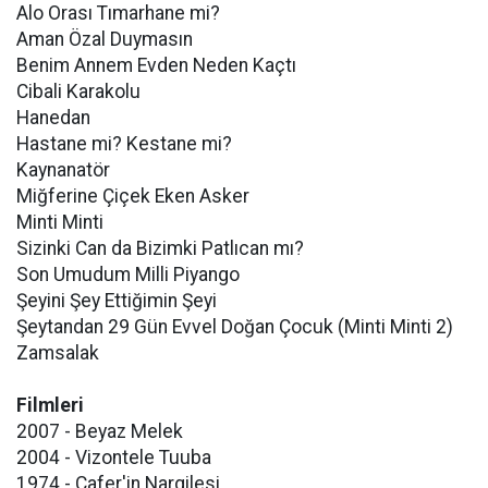
Alo Orası Tımarhane mi?
Aman Özal Duymasın
Benim Annem Evden Neden Kaçtı
Cibali Karakolu
Hanedan
Hastane mi? Kestane mi?
Kaynanatör
Miğferine Çiçek Eken Asker
Minti Minti
Sizinki Can da Bizimki Patlıcan mı?
Son Umudum Milli Piyango
Şeyini Şey Ettiğimin Şeyi
Şeytandan 29 Gün Evvel Doğan Çocuk (Minti Minti 2)
Zamsalak
Filmleri
2007 - Beyaz Melek
2004 - Vizontele Tuuba
1974 - Cafer'in Nargilesi