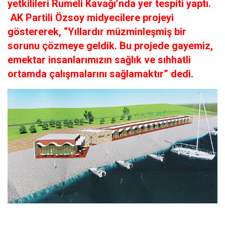
yetkilileri Rumeli Kavağı’nda yer tespiti yaptı.
AK Partili Özsoy midyecilere projeyi
göstererek, “Yıllardır müzminleşmiş bir
sorunu çözmeye geldik. Bu projede gayemiz,
emektar insanlarımızın sağlık ve sıhhatli
ortamda çalışmalarını sağlamaktır” dedi.