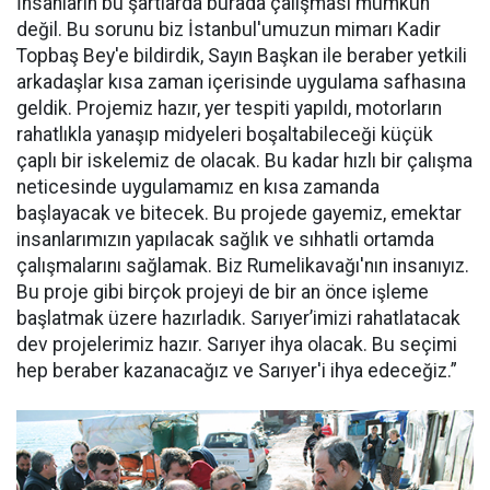
İnsanların bu şartlarda burada çalışması mümkün
değil. Bu sorunu biz İstanbul'umuzun mimarı Kadir
Topbaş Bey'e bildirdik, Sayın Başkan ile beraber yetkili
arkadaşlar kısa zaman içerisinde uygulama safhasına
geldik. Projemiz hazır, yer tespiti yapıldı, motorların
rahatlıkla yanaşıp midyeleri boşaltabileceği küçük
çaplı bir iskelemiz de olacak. Bu kadar hızlı bir çalışma
neticesinde uygulamamız en kısa zamanda
başlayacak ve bitecek. Bu projede gayemiz, emektar
insanlarımızın yapılacak sağlık ve sıhhatli ortamda
çalışmalarını sağlamak. Biz Rumelikavağı'nın insanıyız.
Bu proje gibi birçok projeyi de bir an önce işleme
başlatmak üzere hazırladık. Sarıyer’imizi rahatlatacak
dev projelerimiz hazır. Sarıyer ihya olacak. Bu seçimi
hep beraber kazanacağız ve Sarıyer'i ihya edeceğiz.”