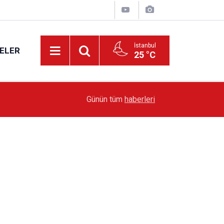
İstanbul
ELER
25 °C
19:51
Sarıyer’de Edebiyat Rüzgârı Esecek
Günün tüm
haberleri