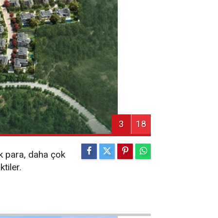
3
18
ok para, daha çok
tiler.