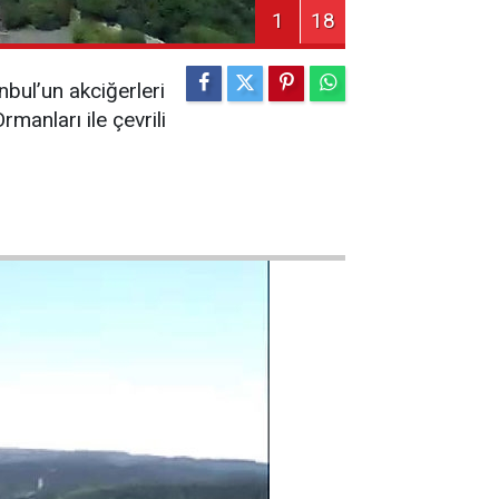
1
18
anbul’un akciğerleri
rmanları ile çevrili