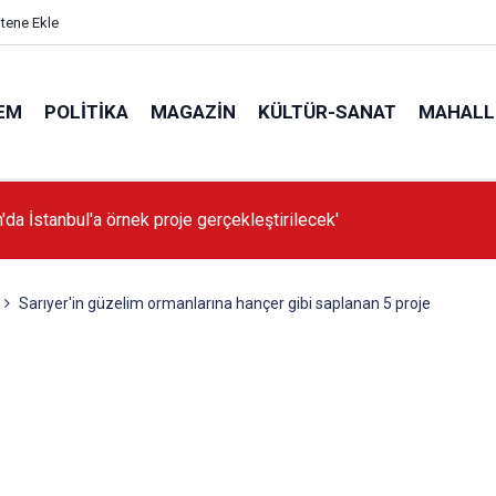
itene Ekle
EM
POLITIKA
MAGAZIN
KÜLTÜR-SANAT
MAHALL
'da İstanbul'a örnek proje gerçekleştirilecek'
Sarıyer'in güzelim ormanlarına hançer gibi saplanan 5 proje