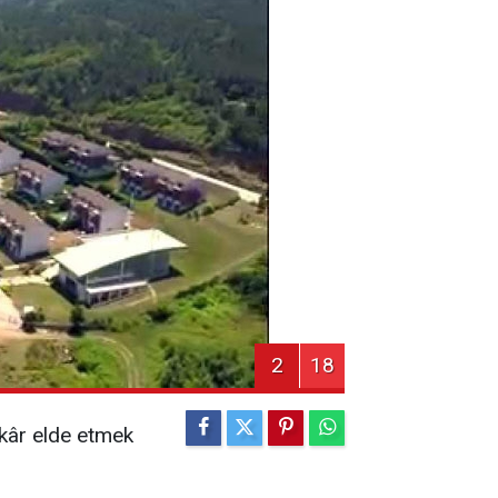
2
18
 kâr elde etmek