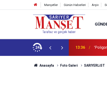
Manşetler
Günün Haberleri
Arşiv
S
GÜND
şüm açıklaması
24
13:36
'Poligon
Anasayfa
Foto Galeri
SARIYERLiST