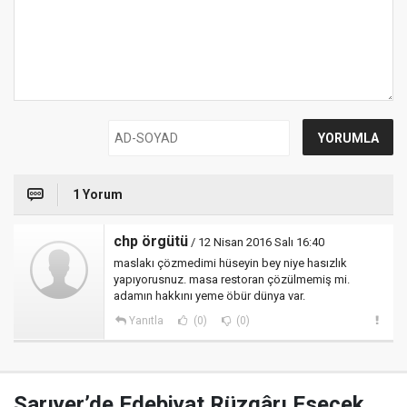
1 Yorum
chp örgütü
/ 12 Nisan 2016 Salı 16:40
maslakı çözmedimi hüseyin bey niye hasızlık
yapıyorusnuz. masa restoran çözülmemiş mi.
adamın hakkını yeme öbür dünya var.
Yanıtla
(0)
(0)
Sarıyer’de Edebiyat Rüzgârı Esecek