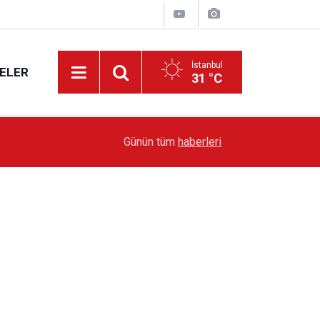
İstanbul
ELER
31 °C
19:51
Sarıyer’de Edebiyat Rüzgârı Esecek
Günün tüm
haberleri