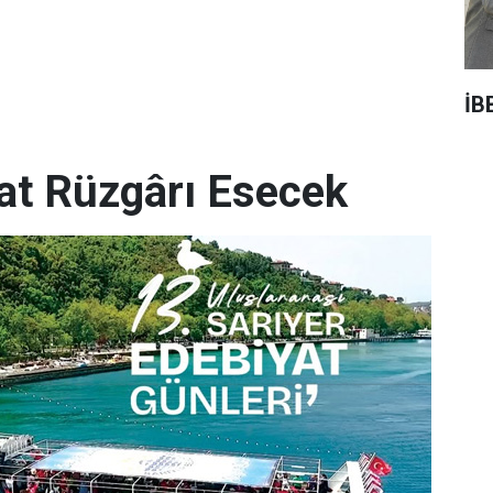
İB
yat Rüzgârı Esecek