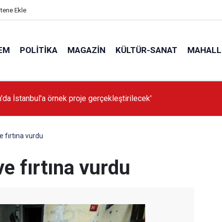
itene Ekle
EM
POLITIKA
MAGAZIN
KÜLTÜR-SANAT
MAHALL
'da İstanbul'a örnek proje gerçekleştirilecek'
e fırtına vurdu
ve fırtına vurdu