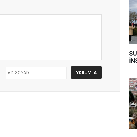
SU
İN