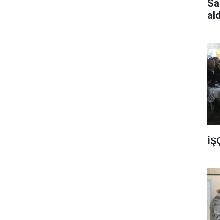
Sa
al
İŞ