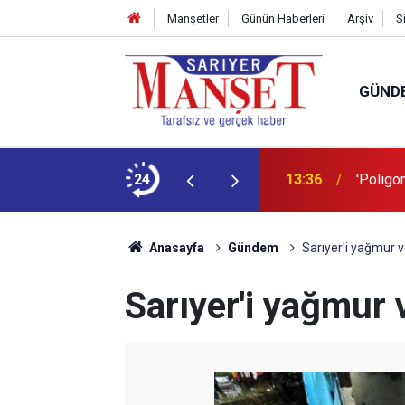
Manşetler
Günün Haberleri
Arşiv
S
GÜND
şüm açıklaması
24
13:36
'Poligon
Anasayfa
Gündem
Sarıyer'i yağmur v
Sarıyer'i yağmur 