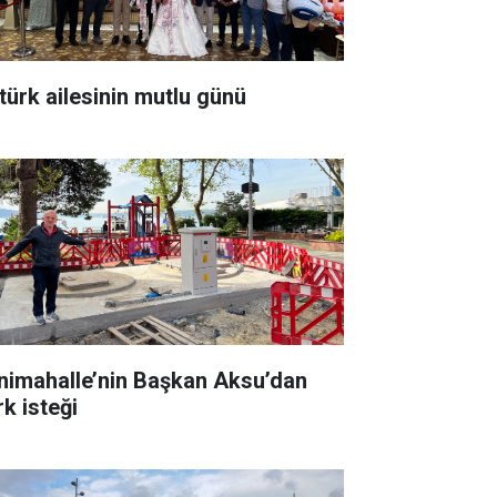
türk ailesinin mutlu günü
nimahalle’nin Başkan Aksu’dan
rk isteği