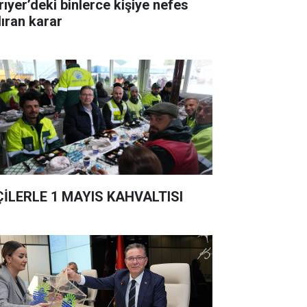
rıyer’deki binlerce kişiye nefes
dıran karar
ÇİLERLE 1 MAYIS KAHVALTISI