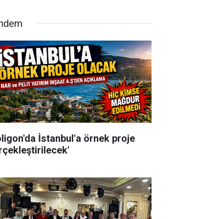
ndem
oligon'da İstanbul'a örnek proje
rçekleştirilecek'