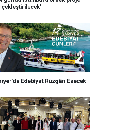
rçekleştirilecek'
rıyer’de Edebiyat Rüzgârı Esecek