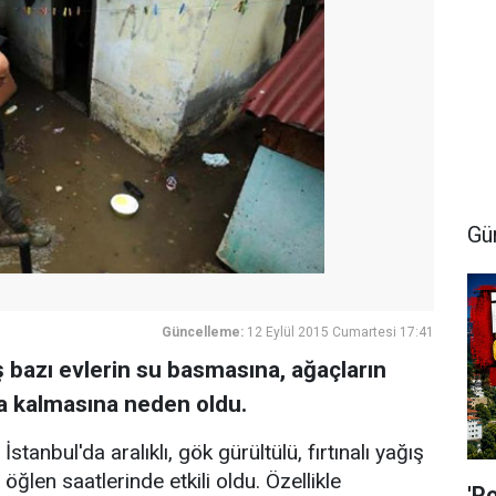
Gü
Güncelleme:
12 Eylül 2015 Cumartesi 17:41
ş bazı evlerin su basmasına, ağaçların
da kalmasına neden oldu.
İstanbul'da aralıklı, gök gürültülü, fırtınalı yağış
öğlen saatlerinde etkili oldu. Özellikle
'P