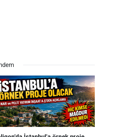
ndem
oligon'da İstanbul'a örnek proje