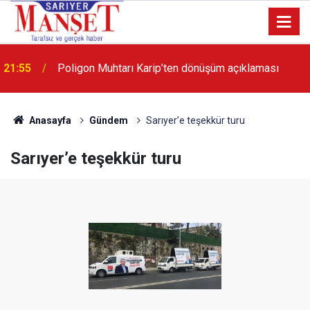
21:55
Poligon Muhtarı Karip’ten dönüşüm açıklaması
13:36
'Poligon'da İstanbul'a örnek proje gerçekleştirilecek'
Anasayfa
Gündem
Sarıyer’e teşekkür turu
Sarıyer’e teşekkür turu