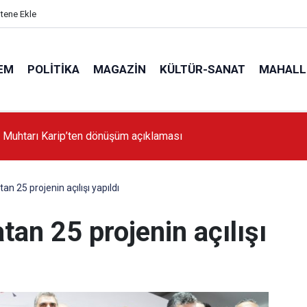
itene Ekle
EM
POLITIKA
MAGAZIN
KÜLTÜR-SANAT
MAHALL
'da İstanbul'a örnek proje gerçekleştirilecek'
an 25 projenin açılışı yapıldı
tan 25 projenin açılışı