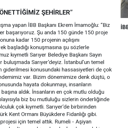
YÖNETTİĞİMİZ ŞEHİRLER”
uşma yapan İBB Başkanı Ekrem İmamoğlu: “Biz
İB
işler başarıyoruz. Şu anda 150 günde 150 proje
sonuna kadar 150 projenin açılışını
rek başladığı konuşmasına şu sözlerle
uz kıymetli Sarıyer Belediye Başkanı Sayın
ir buluşmada Sarıyer'deyiz. İstanbul'un temel
arın giderilmesi konusundaki hassasiyetleri de çok
ündemimiz var. Bizim dönemimize denk düştü, o
konusunda hayata dokunmayı, insanların
 başına aldık. İnsanların en çok mutlu olduğu
olayısıyla biz bu mutluluğu sizlerin önderliğinde
culuk çok kıymetli. Sarıyer’de birbirinden
atürk Kent Ormanı Büyükdere Fidanlığı gibi.
rojesi için temel attık. Rumeli - Aşiyan