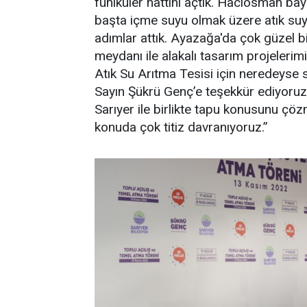
füniküler hattını açtık. Hacıosman bayı
başta içme suyu olmak üzere atık suyu 
adımlar attık. Ayazağa'da çok güzel 
meydanı ile alakalı tasarım projelerim
Atık Su Arıtma Tesisi için neredeyse s
Sayın Şükrü Genç’e teşekkür ediyoruz.
Sarıyer ile birlikte tapu konusunu çö
konuda çok titiz davranıyoruz.”