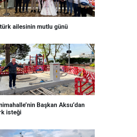
türk ailesinin mutlu günü
nimahalle’nin Başkan Aksu’dan
rk isteği