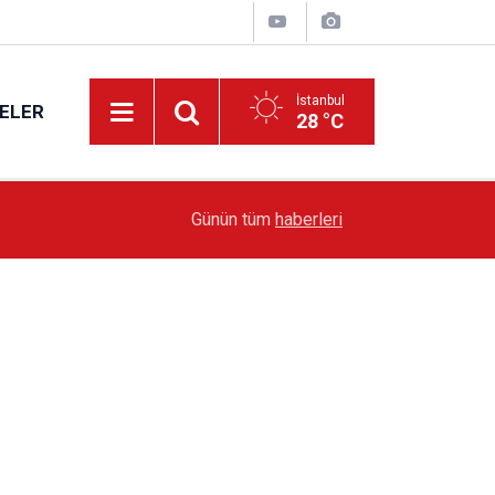
İstanbul
ELER
28 °C
19:51
Sarıyer’de Edebiyat Rüzgârı Esecek
Günün tüm
haberleri