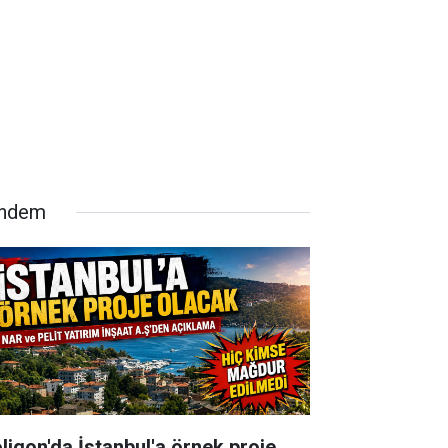
ndem
oligon'da İstanbul'a örnek proje