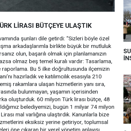
TÜRK LİRASI BÜTÇEYE ULAŞTIK
nda şunları dile getirdi: “Sizleri böyle özel
ışma arkadaşlarımla birlikte büyük bir mutluluk
SU
sanız olun, başarılı olmak için planlamanızın
İN
azsa olmaz beş temel kuralı vardır: Tasarlama,
 raporlama. Bu 5 ilke doğrultusunda ilçemizin
nı’nı hazırladık ve katılımcılık esasıyla 210
memiş rakamlara ulaşan hizmetlerin yanı sıra,
 arasında bulunmayan, yaşamın içerisinden
a oluşturduk. 60 milyon Türk lirası bütçe, 48
aldığımız belediyemizi, bugün 1 milyar 74 milyon
irası mal varlığına ulaştırdık. Kanunlarla bize
izmetlerini eksiksiz yerine getiriyor, toplumsal
eleri öne çıkaran bir yerel yönetim anlayışı