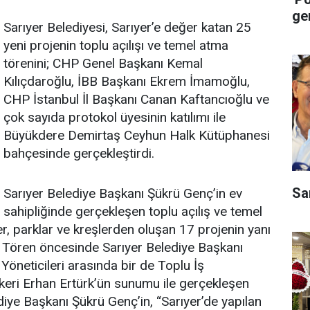
ge
Sarıyer Belediyesi, Sarıyer’e değer katan 25
yeni projenin toplu açılışı ve temel atma
törenini; CHP Genel Başkanı Kemal
Kılıçdaroğlu, İBB Başkanı Ekrem İmamoğlu,
CHP İstanbul İl Başkanı Canan Kaftancıoğlu ve
çok sayıda protokol üyesinin katılımı ile
Büyükdere Demirtaş Ceyhun Halk Kütüphanesi
bahçesinde gerçekleştirdi.
Sa
Sarıyer Belediye Başkanı Şükrü Genç’in ev
sahipliğinde gerçekleşen toplu açılış ve temel
r, parklar ve kreşlerden oluşan 17 projenin yanı
dı. Tören öncesinde Sarıyer Belediye Başkanı
öneticileri arasında bir de Toplu İş
keri Erhan Ertürk’ün sunumu ile gerçekleşen
ye Başkanı Şükrü Genç’in, “Sarıyer’de yapılan