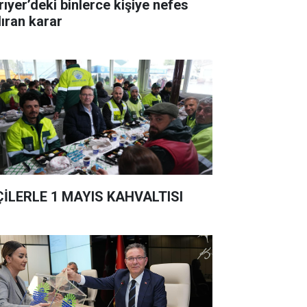
rıyer’deki binlerce kişiye nefes
dıran karar
ÇİLERLE 1 MAYIS KAHVALTISI