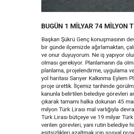
BUGÜN 1 MİLYAR 74 MİLYON 
Başkan Şükrü Genç konuşmasının devamı
bir günde ilçemizde ağırlamaktan, çal
ve onur duyuyorum. Ne iş yapıyor olur
olması gerekiyor. Planlamanın da olm
planlama, projelendirme, uygulama ve
yol haritası Sarıyer Kalkınma Eylem Pla
proje ürettik. İlçemiz tarihinde görül
kanunla belirtilen belediye görevleri
çıkarak tamamı halka dokunan 45 mark
milyon Türk Lirası mal varlığıyla devr
Türk Lirası bütçeye ve 19 milyar Türk L
verilen görevleri, yani rutin belediye h
eşitsizlikleri azaltmak için sosyal proj