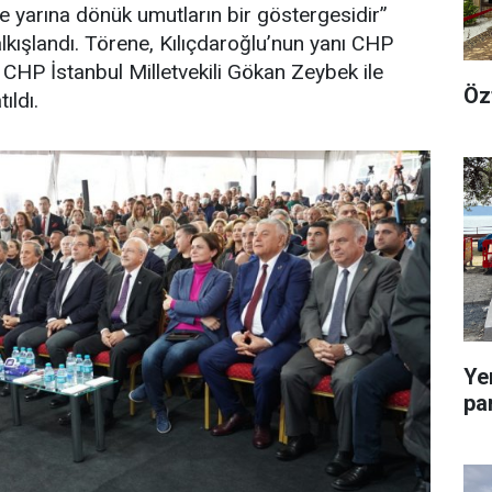
ve yarına dönük umutların bir göstergesidir”
 alkışlandı. Törene, Kılıçdaroğlu’nun yanı CHP
CHP İstanbul Milletvekili Gökan Zeybek ile
Öz
ıldı.
Ye
pa