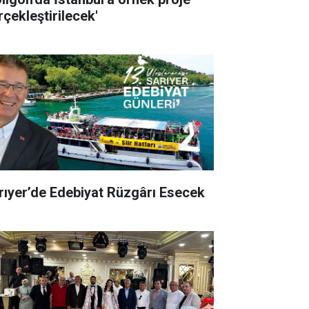
rçekleştirilecek'
rıyer’de Edebiyat Rüzgârı Esecek