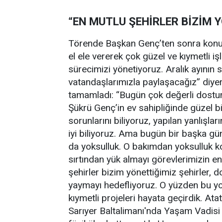
“EN MUTLU ŞEHİRLER BİZİM 
Törende Başkan Genç’ten sonra kon
el ele vererek çok güzel ve kıymetli 
sürecimizi yönetiyoruz. Aralık ayının 
vatandaşlarımızla paylaşacağız” diye
tamamladı: “Bugün çok değerli dostum
Şükrü Genç’in ev sahipliğinde güzel b
sorunlarını biliyoruz, yapılan yanlışl
iyi biliyoruz. Ama bugün bir başka g
da yoksulluk. O bakımdan yoksulluk 
sırtından yük almayı görevlerimizin en
şehirler bizim yönettiğimiz şehirler, d
yaymayı hedefliyoruz. O yüzden bu yol
kıymetli projeleri hayata geçirdik. At
Sarıyer Baltalimanı'nda Yaşam Vadisi p