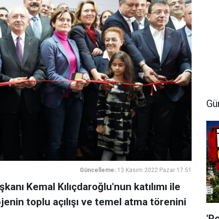
Gü
Güncelleme:
13 Kasım 2022 Pazar 17:51
kanı Kemal Kılıçdaroğlu'nun katılımı ile
jenin toplu açılışı ve temel atma törenini
'P