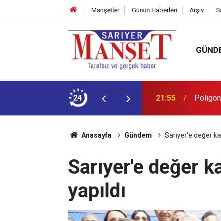
Manşetler
Günün Haberleri
Arşiv
S
GÜND
şüm açıklaması
24
13:36
'Poligon
Anasayfa
Gündem
Sarıyer'e değer kat
Sarıyer'e değer ka
yapıldı