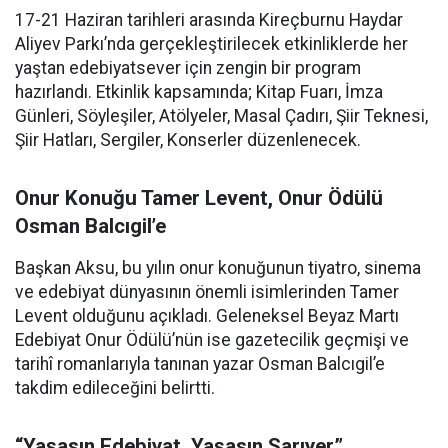
17-21 Haziran tarihleri arasında Kireçburnu Haydar
Aliyev Parkı’nda gerçekleştirilecek etkinliklerde her
yaştan edebiyatsever için zengin bir program
hazırlandı. Etkinlik kapsamında; Kitap Fuarı, İmza
Günleri, Söyleşiler, Atölyeler, Masal Çadırı, Şiir Teknesi,
Şiir Hatları, Sergiler, Konserler düzenlenecek.
Onur Konuğu Tamer Levent, Onur Ödülü
Osman Balcıgil’e
Başkan Aksu, bu yılın onur konuğunun tiyatro, sinema
ve edebiyat dünyasının önemli isimlerinden Tamer
Levent olduğunu açıkladı. Geleneksel Beyaz Martı
Edebiyat Onur Ödülü’nün ise gazetecilik geçmişi ve
tarihî romanlarıyla tanınan yazar Osman Balcıgil’e
takdim edileceğini belirtti.
“Yaşasın Edebiyat, Yaşasın Sarıyer”