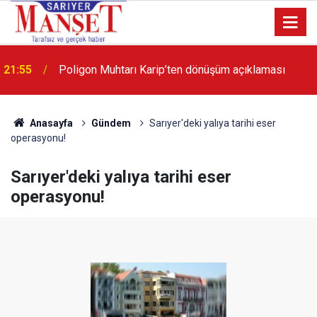
13:36
'Poligon'da İstanbul'a örnek proje gerçekleştirilecek'
Anasayfa
Gündem
Sarıyer'deki yalıya tarihi eser
operasyonu!
Sarıyer'deki yalıya tarihi eser
operasyonu!