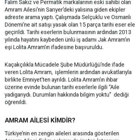
Falım Sakız ve Permatik markalarının eski sahibi olan
Amram Ailesi’nin Sarıyer’deki yalısına giden ekipler
adreste arama yaptı. Çalışmada Selçuklu ve Osmanlı
Dönemi’ne ait satışı yasak olan 15 parça tarihi eser ele
geçirildi. Tarihi eserlerin bulunmasının ardından 2013
yılında hayatını kaybeden ünlü iş adamı Jak Amram’ın
eşi Lolita Amram’ın ifadesine başvuruldu.
Kaçakçılıkla Mücadele Şube Müdürlüğü’nde ifade
veren Lolita Amram, işlemlerin ardından avukatlarıyla
birlikte Emniyet’ten ayrıldı. Lolita Amram’ın ihbar
üzerine evinde bulunan tarihi eserlerle ilgili “Aile
yadigarıydı. Durumları hakkında bilgim yoktu” dediği
öğrenildi.
AMRAM AİLESİ KİMDİR?
Türkiye’nin en zengin aileleri arasında gösterilen