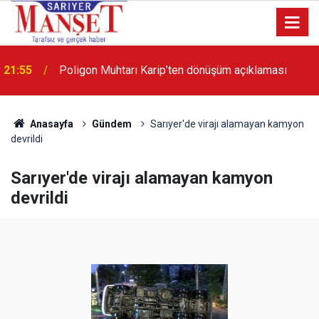
21:55
Poligon Muhtarı Karip’ten dönüşüm açıklaması
13:36
'Poligon'da İstanbul'a örnek proje gerçekleştirilecek'
Anasayfa
Gündem
Sarıyer'de virajı alamayan kamyon
devrildi
Sarıyer'de virajı alamayan kamyon
devrildi