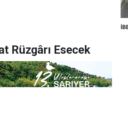
İB
yat Rüzgârı Esecek