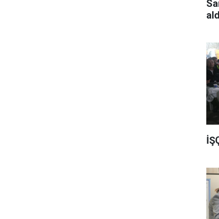
Sa
al
İŞ