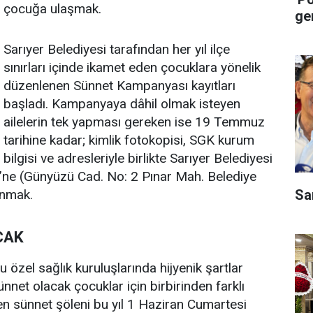
çocuğa ulaşmak.
ge
Sarıyer Belediyesi tarafından her yıl ilçe
sınırları içinde ikamet eden çocuklara yönelik
düzenlenen Sünnet Kampanyası kayıtları
başladı. Kampanyaya dâhil olmak isteyen
ailelerin tek yapması gereken ise 19 Temmuz
tarihine kadar; kimlik fotokopisi, SGK kurum
bilgisi ve adresleriyle birlikte Sarıyer Belediyesi
ü’ne (Günyüzü Cad. No: 2 Pınar Mah. Belediye
Sa
unmak.
CAK
 özel sağlık kuruluşlarında hijyenik şartlar
nnet olacak çocuklar için birbirinden farklı
len sünnet şöleni bu yıl 1 Haziran Cumartesi