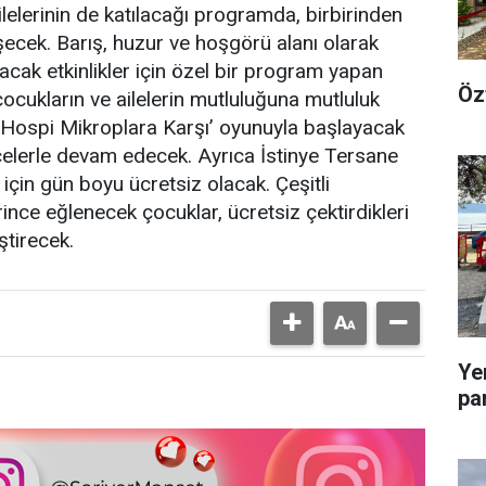
ilelerinin de katılacağı programda, birbirinden
eşecek. Barış, huzur ve hoşgörü alanı olarak
lacak etkinlikler için özel bir program yapan
Öz
 çocukların ve ailelerin mutluluğuna mutluluk
r Hospi Mikroplara Karşı’ oyunuyla başlayacak
celerle devam edecek. Ayrıca İstinye Tersane
için gün boyu ücretsiz olacak. Çeşitli
rince eğlenecek çocuklar, ücretsiz çektirdikleri
ştirecek.
Ye
pa