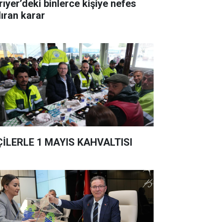
rıyer’deki binlerce kişiye nefes
dıran karar
ÇİLERLE 1 MAYIS KAHVALTISI