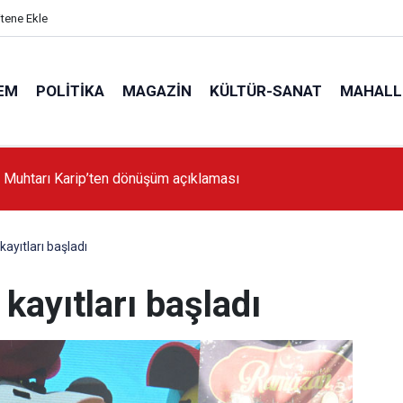
itene Ekle
EM
POLITIKA
MAGAZIN
KÜLTÜR-SANAT
MAHALL
'da İstanbul'a örnek proje gerçekleştirilecek'
kayıtları başladı
kayıtları başladı