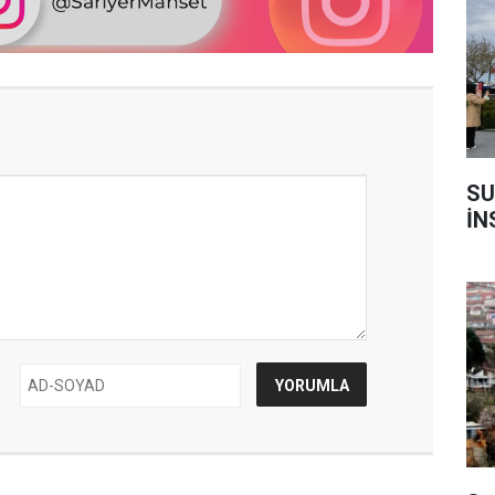
SU
İN