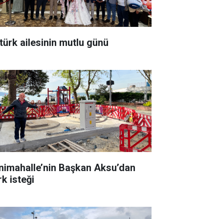
türk ailesinin mutlu günü
nimahalle’nin Başkan Aksu’dan
rk isteği