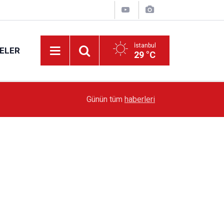
İstanbul
ELER
29 °C
19:51
Sarıyer’de Edebiyat Rüzgârı Esecek
Günün tüm
haberleri