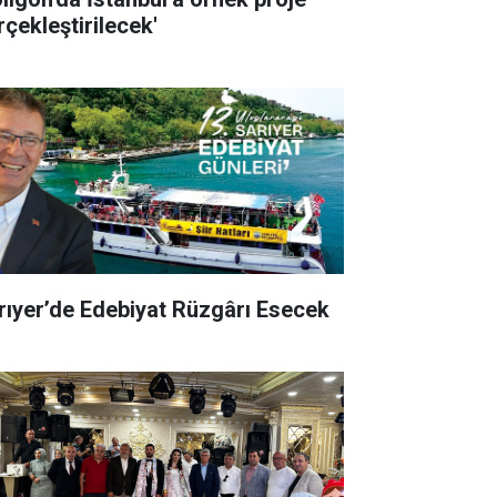
rçekleştirilecek'
rıyer’de Edebiyat Rüzgârı Esecek