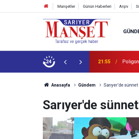
Manşetler
Günün Haberleri
Arşiv
S
GÜND
şüm açıklaması
24
13:36
'Poligon
Anasayfa
Gündem
Sarıyer'de sünnet 
Sarıyer'de sünnet 