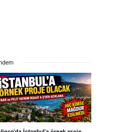
ndem
oligon'da İstanbul'a örnek proje