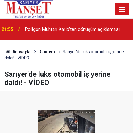
13:36
'Poligon'da İstanbul'a örnek proje gerçekleştirilecek'
Anasayfa
Gündem
Sarıyer'de lüks otomobil iş yerine
daldı! - VİDEO
Sarıyer'de lüks otomobil iş yerine
daldı! - VİDEO