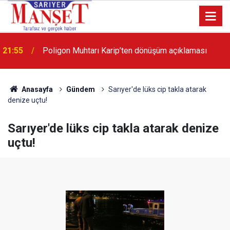
13:36
'Poligon'da İstanbul'a örnek proje gerçekleştirilecek'
Anasayfa
Gündem
Sarıyer'de lüks cip takla atarak
denize uçtu!
Sarıyer'de lüks cip takla atarak denize
uçtu!