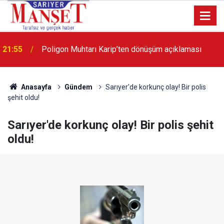
13:36
'Poligon'da İstanbul'a örnek proje gerçekleştirilecek'
Anasayfa
Gündem
Sarıyer'de korkunç olay! Bir polis
şehit oldu!
Sarıyer'de korkunç olay! Bir polis şehit
oldu!