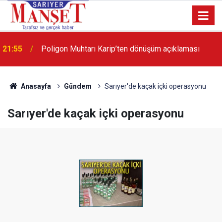
13:36
'Poligon'da İstanbul'a örnek proje gerçekleştirilecek'
Anasayfa
Gündem
Sarıyer'de kaçak içki operasyonu
Sarıyer'de kaçak içki operasyonu