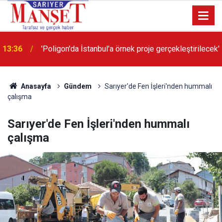
13:36
'Poligon'da İstanbul'a örnek proje gerçekleştirilecek'
Anasayfa
Gündem
Sarıyer'de Fen İşleri'nden hummalı
çalışma
Sarıyer'de Fen İşleri'nden hummalı
çalışma