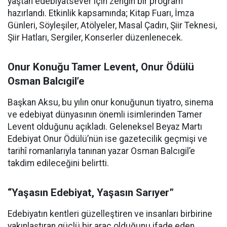
yaştan edebiyatsever için zengin bir program
hazırlandı. Etkinlik kapsamında; Kitap Fuarı, İmza
Günleri, Söyleşiler, Atölyeler, Masal Çadırı, Şiir Teknesi,
Şiir Hatları, Sergiler, Konserler düzenlenecek.
Onur Konuğu Tamer Levent, Onur Ödülü
Osman Balcıgil’e
Başkan Aksu, bu yılın onur konuğunun tiyatro, sinema
ve edebiyat dünyasının önemli isimlerinden Tamer
Levent olduğunu açıkladı. Geleneksel Beyaz Martı
Edebiyat Onur Ödülü’nün ise gazetecilik geçmişi ve
tarihî romanlarıyla tanınan yazar Osman Balcıgil’e
takdim edileceğini belirtti.
“Yaşasın Edebiyat, Yaşasın Sarıyer”
Edebiyatın kentleri güzelleştiren ve insanları birbirine
yakınlaştıran güçlü bir araç olduğunu ifade eden