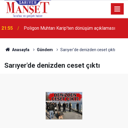
13:36
'Poligon'da İstanbul'a örnek proje gerçekleştirilecek'
Anasayfa
Gündem
Sarıyer'de denizden ceset çıktı
Sarıyer'de denizden ceset çıktı