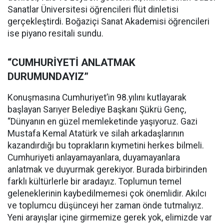
Sanatlar Üniversitesi öğrencileri flüt dinletisi
gerçekleştirdi. Boğaziçi Sanat Akademisi öğrencileri
ise piyano resitali sundu.
“CUMHURİYETİ ANLATMAK
DURUMUNDAYIZ”
Konuşmasına Cumhuriyet’in 98.yılını kutlayarak
başlayan Sarıyer Belediye Başkanı Şükrü Genç,
“Dünyanın en güzel memleketinde yaşıyoruz. Gazi
Mustafa Kemal Atatürk ve silah arkadaşlarının
kazandırdığı bu toprakların kıymetini herkes bilmeli.
Cumhuriyeti anlayamayanlara, duyamayanlara
anlatmak ve duyurmak gerekiyor. Burada birbirinden
farklı kültürlerle bir aradayız. Toplumun temel
geleneklerinin kaybedilmemesi çok önemlidir. Akılcı
ve toplumcu düşünceyi her zaman önde tutmalıyız.
Yeni arayışlar içine girmemize gerek yok, elimizde var