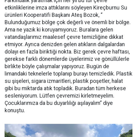
Farkındalık yaratmak için her yıl bu tür çevre
etkinliklerine imza attıklarını söyleyen Kireçburnu Su
ürünleri Kooperatifi Başkanı Ateş Bozok, “
Bulunduğumuz bölge çok değerli ve önemli bir bölge.
Ama ne yazık ki koruyamıyoruz. Buralara gelen
vatandaşlarımız maalesef çevre temizliğine dikkat
etmiyor. Ayrıca denizden gelen atıkların dalgalardan
dolayı en fazla biriktiği nokta. Biz gerek çevre haftası,
gerekse farklı dönemlerde üyelerimiz ve gönüllülerle
birlikte böyle çalışmalar yapıyoruz. Bugün de
limandaki teknelerle toplanıp burayı temizledik. Plastik
su şişeleri, sigara izmaritleri, plastik poşetler, halat
gibi bu miktarda atık topladık. Buradan tüm herkese
sesleniyorum. Lütfen çevremizi kirletmeyelim.
Çocuklarımıza da bu duyarlılığı aşılayalım” diye
konuştu.