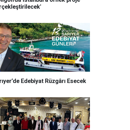
rçekleştirilecek'
rıyer’de Edebiyat Rüzgârı Esecek