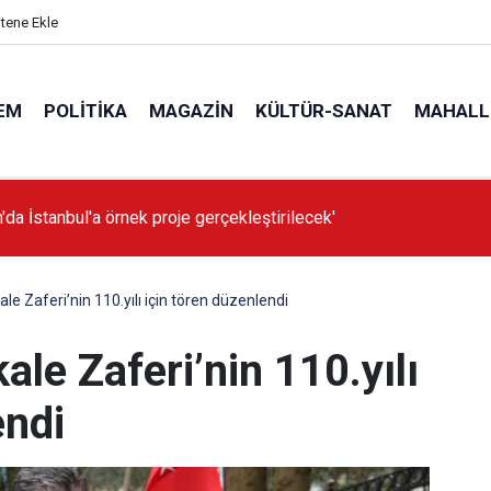
itene Ekle
EM
POLITIKA
MAGAZIN
KÜLTÜR-SANAT
MAHALL
'da İstanbul'a örnek proje gerçekleştirilecek'
le Zaferi’nin 110.yılı için tören düzenlendi
ale Zaferi’nin 110.yılı
endi