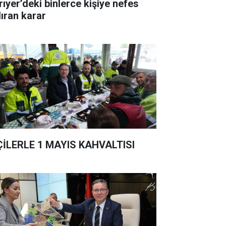
rıyer’deki binlerce kişiye nefes
dıran karar
ÇİLERLE 1 MAYIS KAHVALTISI