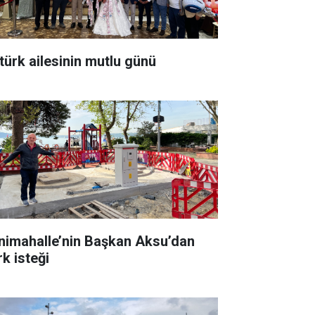
türk ailesinin mutlu günü
nimahalle’nin Başkan Aksu’dan
rk isteği