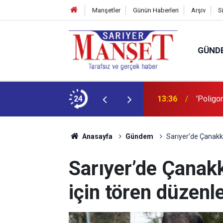
Manşetler
Günün Haberleri
Arşiv
S
GÜND
şüm açıklaması
24
13:36
'Poligon
Anasayfa
Gündem
Sarıyer’de Çanakka
Sarıyer’de Çanakk
için tören düzenl