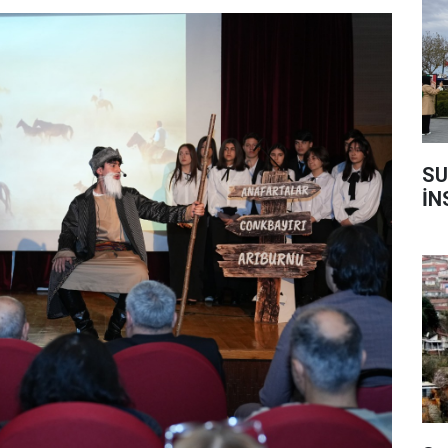
SU
İN