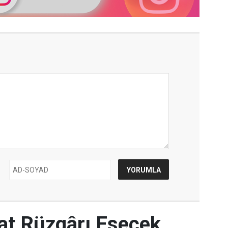
yat Rüzgârı Esecek