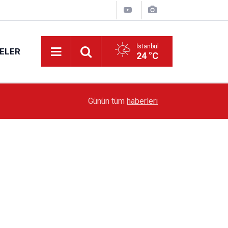
İstanbul
ELER
24 °C
19:51
Sarıyer’de Edebiyat Rüzgârı Esecek
Günün tüm
haberleri