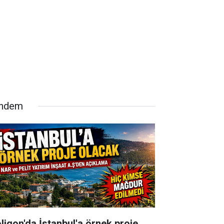
ndem
oligon'da İstanbul'a örnek proje