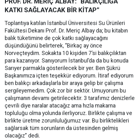
PROF. DR. MERİÇ ALBAY: “BALIKÇILIĞA
KATKI SAĞLAYACAK BİR KİTAP”
Toplantıya katılan İstanbul Üniversitesi Su Ürünleri
Fakültesi Dekanı Prof. Dr. Meriç Albay da; bu kitabın
balık tüketimine de çok katkı sağlayacağını
düşündüğünü belirterek, “Birkaç ay önce
Norveçteydim. Sokakta 10 kişiden 7’si balıkçılıktan
para kazanıyor. Sanıyorum İstanbul’da da bu konuda
Sarıyer parmakla gösterilecek bir yer. Ben Şükrü
Başkanımıza içten teşekkür ediyorum. İtiraf ediyorum
ben balıkçı arkadaşlarla bir araya gelip bir çalışma
sergileyemedim. Çok zor bir sektör. Umuyorum bu
çalışmanın devamı getirilecektir. 3 tarafımız denizlerle
çevrili diye naralar atacağız ama hızla makarna
topluluğu olma yolunda ilerliyoruz. Birlikte çalışma ve
birlikte üretme zorunluluğumuz var. Bu birliktelikleri
sağlarsak tüm sorunların da üstesinden gelmiş
olacağız” dedi.