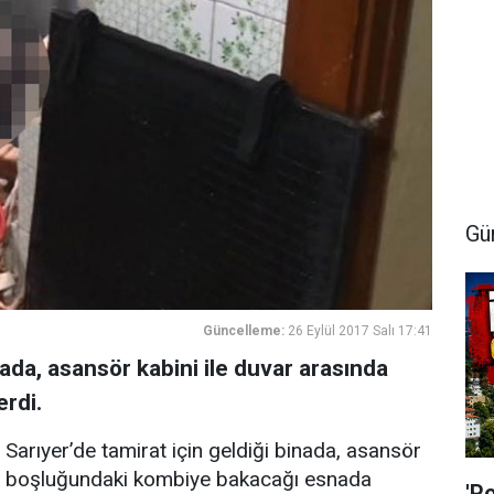
Gü
Güncelleme:
26 Eylül 2017 Salı 17:41
nada, asansör kabini ile duvar arasında
erdi.
Sarıyer’de tamirat için geldiği binada, asansör
boşluğundaki kombiye bakacağı esnada
'P