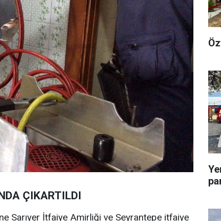
Öz
Ye
pa
NDA ÇIKARTILDI
ine Sarıyer İtfaiye Amirliği ve Seyrantepe itfaiye