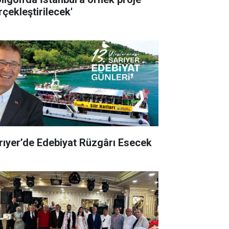
rçekleştirilecek'
rıyer’de Edebiyat Rüzgârı Esecek