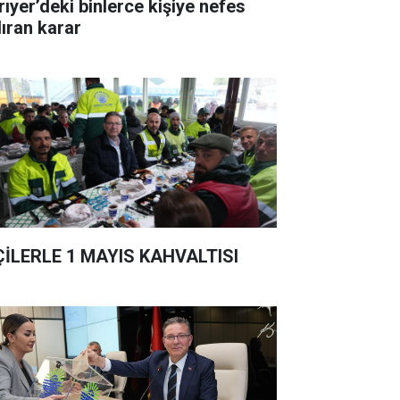
rıyer’deki binlerce kişiye nefes
dıran karar
ÇİLERLE 1 MAYIS KAHVALTISI