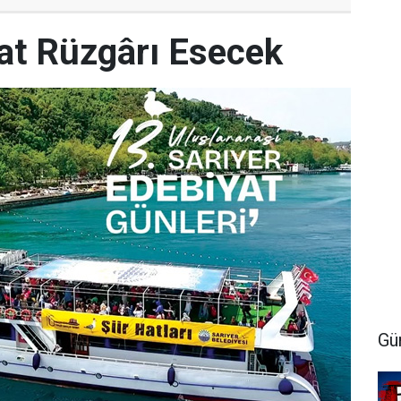
yat Rüzgârı Esecek
Gü