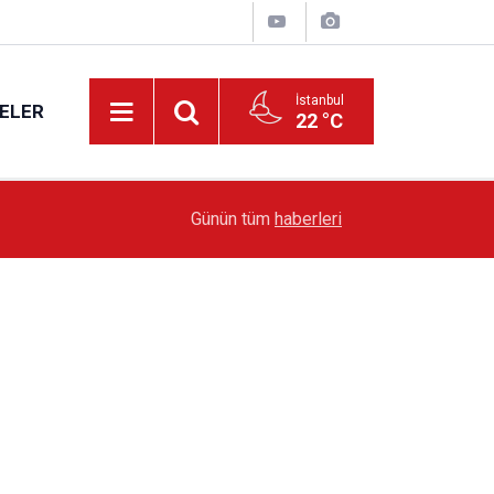
İstanbul
ELER
22 °C
19:51
Sarıyer’de Edebiyat Rüzgârı Esecek
Günün tüm
haberleri