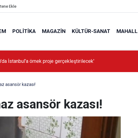
itene Ekle
EM
POLITIKA
MAGAZIN
KÜLTÜR-SANAT
MAHALL
'da İstanbul'a örnek proje gerçekleştirilecek'
maz asansör kazası!
maz asansör kazası!