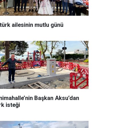
türk ailesinin mutlu günü
nimahalle’nin Başkan Aksu’dan
rk isteği