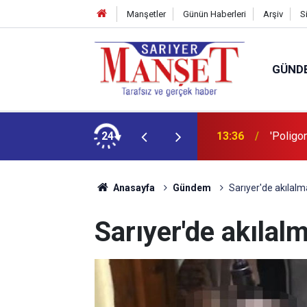
Manşetler
Günün Haberleri
Arşiv
S
GÜND
şüm açıklaması
24
13:36
'Poligon
Anasayfa
Gündem
Sarıyer'de akılal
Sarıyer'de akılal