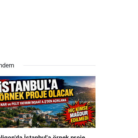
ndem
oligon'da İstanbul'a örnek proje