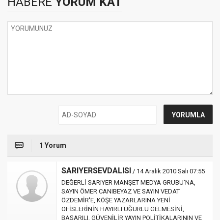
HABERE
YORUM KAT
1 Yorum
SARIYERSEVDALISI
/ 14 Aralık 2010 Salı 07:55
DEĞERLİ SARIYER MANŞET MEDYA GRUBU'NA,
SAYIN ÖMER CANIBEYAZ VE SAYIN VEDAT
ÖZDEMİR'E, KÖŞE YAZARLARINA YENİ
OFİSLERİNİN HAYIRLI UĞURLU GELMESİNİ,
BAŞARILI, GÜVENİLİR YAYIN POLİTİKALARININ VE