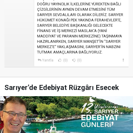
DOĞRU YAYINCILIK İLKELERİNE YÜREKTEN BAĞLI
ÇİZGİLERİNİN AYNEN DEVAM ETMESİNİ TÜM
SARIYER SEVDALILARI OLARAK DİLERİZ. SARIYER
HÜKÜMET KONAĞI PEK YAKINDA FERAHEVLER'E,
SARIYER BELEDİYE BAŞKANLIĞI GELECEKTE
FİNANS VE İŞ MERKEZİ MASLAK'A (YANİ
MADDİYAT VE PARANIN MERKEZİNE) TAŞINMAYA
HAZIRLANIRKEN, SARIYER MANŞET'İN "SARIYER
MERKEZ'E" YAKLAŞMASINI, SARIYER'İN NABZINI
TUTMAK AMAÇLARINA BAĞLIYORUZ.
Yanıtla
(0)
(0)
Sarıyer’de Edebiyat Rüzgârı Esecek