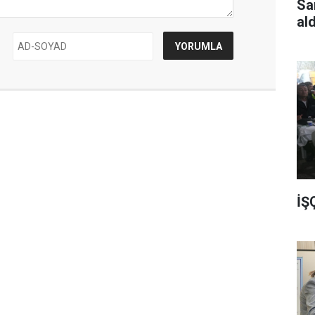
Sa
al
İŞ