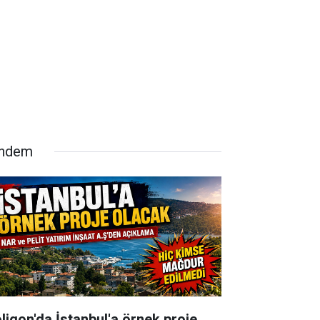
ndem
oligon'da İstanbul'a örnek proje