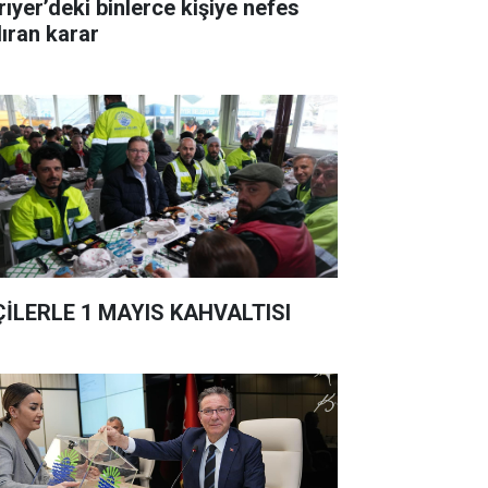
rıyer’deki binlerce kişiye nefes
dıran karar
ÇİLERLE 1 MAYIS KAHVALTISI