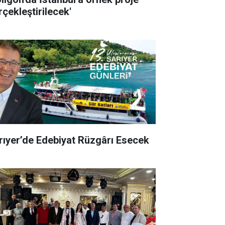
rçekleştirilecek'
rıyer’de Edebiyat Rüzgârı Esecek