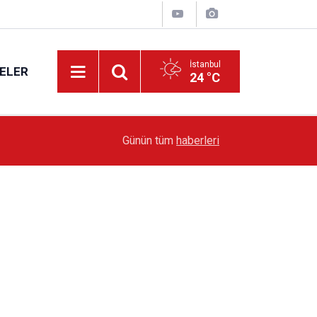
İstanbul
ELER
24 °C
19:51
Sarıyer’de Edebiyat Rüzgârı Esecek
Günün tüm
haberleri