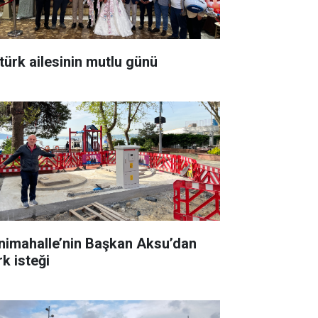
türk ailesinin mutlu günü
nimahalle’nin Başkan Aksu’dan
rk isteği