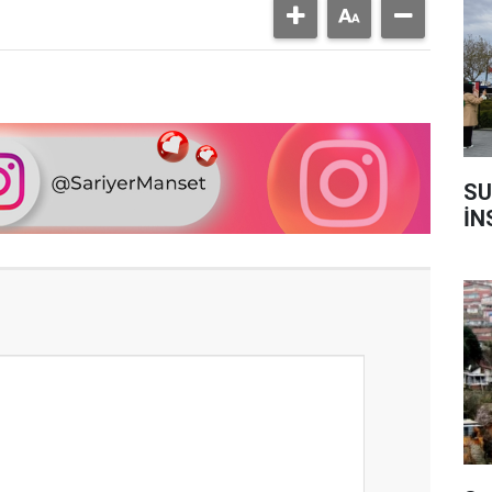
SU
İN