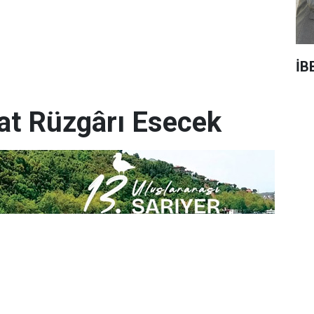
İB
yat Rüzgârı Esecek