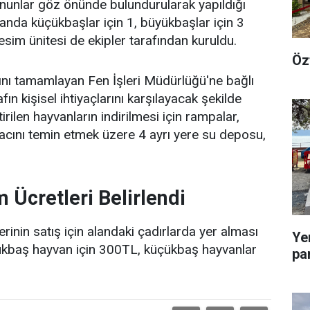
kanunlar göz önünde bulundurularak yapıldığı
landa küçükbaşlar için 1, büyükbaşlar için 3
im ünitesi de ekipler tarafından kuruldu.
Öz
ını tamamlayan Fen İşleri Müdürlüğü'ne bağlı
ın kişisel ihtiyaçlarını karşılayacak şekilde
rilen hayvanların indirilmesi için rampalar,
iyacını temin etmek üzere 4 ayrı yere su deposu,
 Ücretleri Belirlendi
nin satış için alandaki çadırlarda yer alması
Ye
büyükbaş hayvan için 300TL, küçükbaş hayvanlar
pa