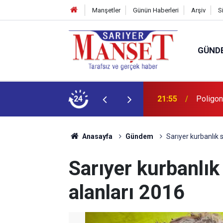
Manşetler
Günün Haberleri
Arşiv
S
GÜND
şüm açıklaması
24
13:36
'Poligon
Anasayfa
Gündem
Sarıyer kurbanlık s
Sarıyer kurbanlık
alanları 2016