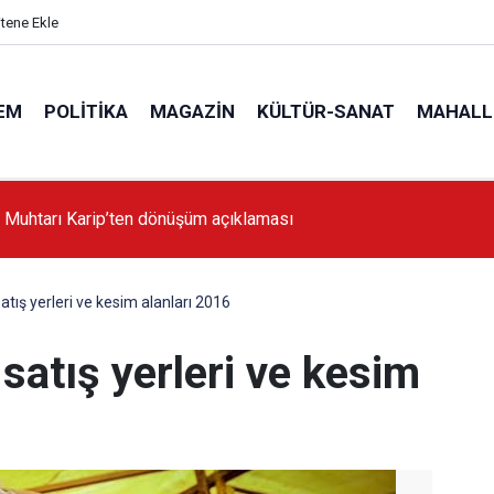
itene Ekle
EM
POLITIKA
MAGAZIN
KÜLTÜR-SANAT
MAHALL
'da İstanbul'a örnek proje gerçekleştirilecek'
atış yerleri ve kesim alanları 2016
 satış yerleri ve kesim