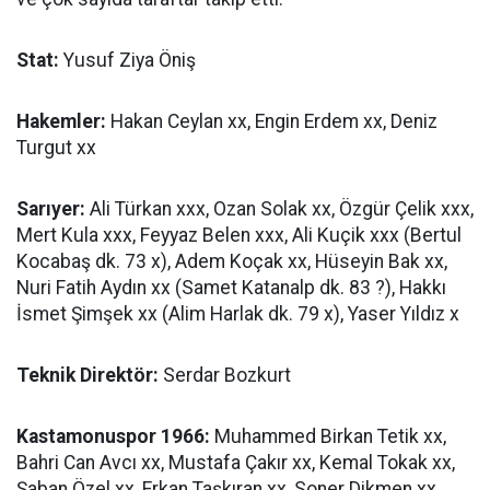
Stat:
Yusuf Ziya Öniş
Hakemler:
Hakan Ceylan xx, Engin Erdem xx, Deniz
Turgut xx
Sarıyer:
Ali Türkan xxx, Ozan Solak xx, Özgür Çelik xxx,
Mert Kula xxx, Feyyaz Belen xxx, Ali Kuçik xxx (Bertul
Kocabaş dk. 73 x), Adem Koçak xx, Hüseyin Bak xx,
Nuri Fatih Aydın xx (Samet Katanalp dk. 83 ?), Hakkı
İsmet Şimşek xx (Alim Harlak dk. 79 x), Yaser Yıldız x
Teknik Direktör:
Serdar Bozkurt
Kastamonuspor 1966:
Muhammed Birkan Tetik xx,
Bahri Can Avcı xx, Mustafa Çakır xx, Kemal Tokak xx,
Şaban Özel xx, Erkan Taşkıran xx, Soner Dikmen xx,