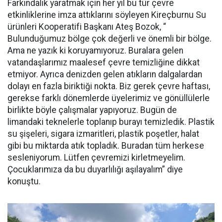
Farkındalık yaratmak için her yıl bu tür çevre
etkinliklerine imza attıklarını söyleyen Kireçburnu Su
ürünleri Kooperatifi Başkanı Ateş Bozok, “
Bulunduğumuz bölge çok değerli ve önemli bir bölge.
Ama ne yazık ki koruyamıyoruz. Buralara gelen
vatandaşlarımız maalesef çevre temizliğine dikkat
etmiyor. Ayrıca denizden gelen atıkların dalgalardan
dolayı en fazla biriktiği nokta. Biz gerek çevre haftası,
gerekse farklı dönemlerde üyelerimiz ve gönüllülerle
birlikte böyle çalışmalar yapıyoruz. Bugün de
limandaki teknelerle toplanıp burayı temizledik. Plastik
su şişeleri, sigara izmaritleri, plastik poşetler, halat
gibi bu miktarda atık topladık. Buradan tüm herkese
sesleniyorum. Lütfen çevremizi kirletmeyelim.
Çocuklarımıza da bu duyarlılığı aşılayalım” diye
konuştu.