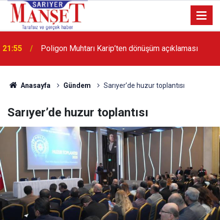
13:36
'Poligon'da İstanbul'a örnek proje gerçekleştirilecek'
Anasayfa
Gündem
Sarıyer’de huzur toplantısı
Sarıyer’de huzur toplantısı